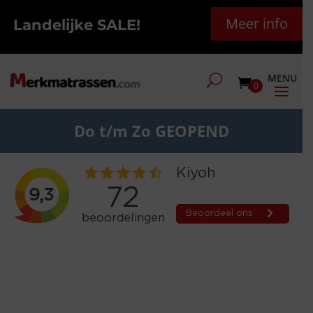
Meer info
Landelijke SALE!
0
Do t/m Zo GEOPEND