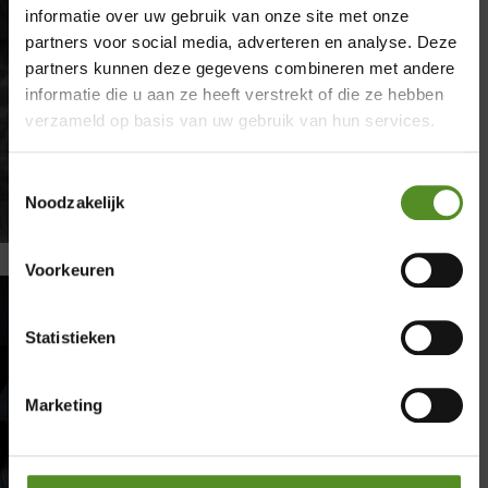
informatie over uw gebruik van onze site met onze
partners voor social media, adverteren en analyse. Deze
×
partners kunnen deze gegevens combineren met andere
informatie die u aan ze heeft verstrekt of die ze hebben
Showroom Breda
verzameld op basis van uw gebruik van hun services.
Donderdag 12:00 – 17:00
Toestemmingsselectie
Vrijdag 12:00 – 17:00
Noodzakelijk
Zaterdag 12:00 – 17:00
Zondag 12:00 – 17:00
Voorkeuren
Statistieken
Nachtmerries oorzaak: waarom
volwassenen nare dromen
krijgen
Marketing
door
Donovan
|
maart 12, 2026
|
Slapen
| 0
reacties
Nachtmerries oorzaak: waarom volwassenen