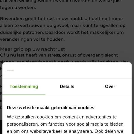
laat zien welke gewoontes voor u werken en welke juist
tegen u werken.
Bovendien geeft het rust in uw hoofd. U hoeft niet meer
alleen te vertrouwen op gevoel, maar kunt terugvallen op
duidelijke patronen. Daardoor wordt het makkelijker om
veranderingen vol te houden.
Meer grip op uw nachtrust
Of u nu last heeft van stress, onrust of overgang slecht
slapen, een slaapdagboek geeft waardevolle inzichten. Het
helpt u om oorzaak en gevolg beter te begrijpen en laat
zien waar winst te behalen valt.
Toestemming
Details
Over
Kortom, zoekt u een effectieve tip om in slaap te vallen?
Begin dan met het bijhouden van uw slaap. Met meer
inzicht, meer structuur en gerichte aanpassingen wordt
beter slapen veel haalbaarder.
Deze website maakt gebruik van cookies
We gebruiken cookies om content en advertenties te
personaliseren, om functies voor social media te bieden
en om ons websiteverkeer te analyseren. Ook delen we