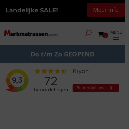
Meer info
Landelijke SALE!
0
Do t/m Zo GEOPEND