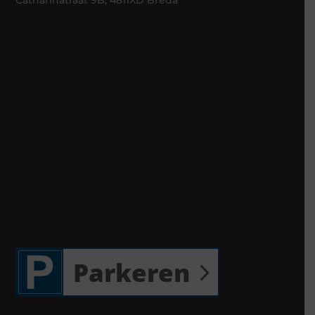
Catharinatraat 9B, 4811XD Breda
Parkeren