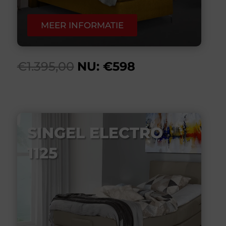
MEER INFORMATIE
€1.395,00
NU: €598
SINGEL ELECTRO
1125