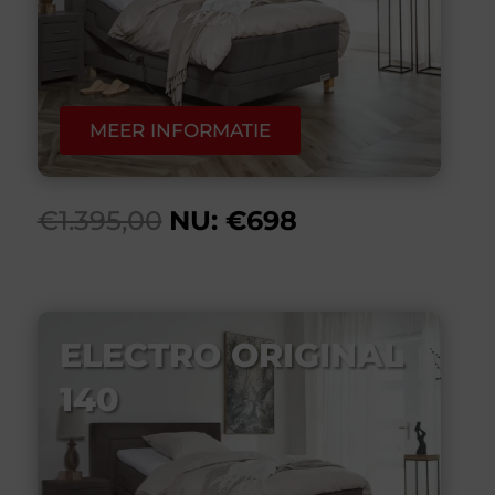
MEER INFORMATIE
€1.395,00
NU: €698
ELECTRO ORIGINAL
140