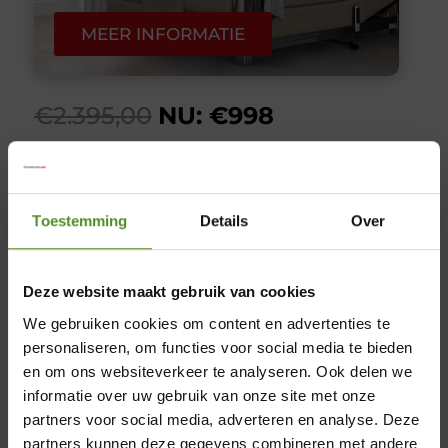
MEER INFORMATIE
€2.395,00
NU: €998
Toestemming
Details
Over
LISIMO DELUXE
5001
Deze website maakt gebruik van cookies
We gebruiken cookies om content en advertenties te
personaliseren, om functies voor social media te bieden
en om ons websiteverkeer te analyseren. Ook delen we
informatie over uw gebruik van onze site met onze
×
partners voor social media, adverteren en analyse. Deze
partners kunnen deze gegevens combineren met andere