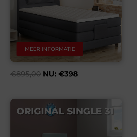
MEER INFORMATIE
€895,00
NU: €398
ORIGINAL SINGLE 31