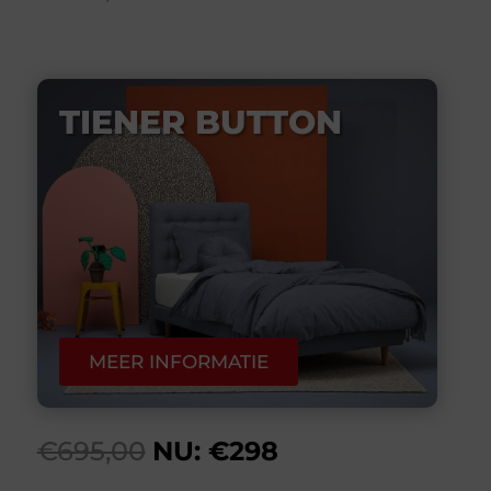
TIENER BUTTON
MEER INFORMATIE
€695,00
NU: €298