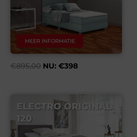
MEER INFORMATIE
€895,00
NU: €398
ELECTRO ORIGINAL
120