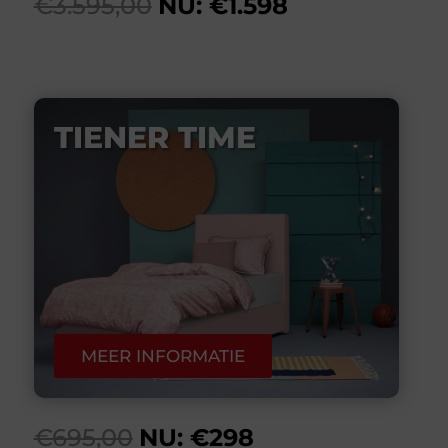
€3.595,00
NU: €1.598
TIENER TIME
MEER INFORMATIE
€695,00
NU: €298