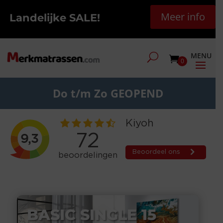
Meer info
Landelijke SALE!
0
Do t/m Zo GEOPEND
BASIC SINGLE 15