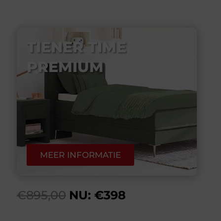
TIENER TIME
PREMIUM
MEER INFORMATIE
€895,00
NU: €398