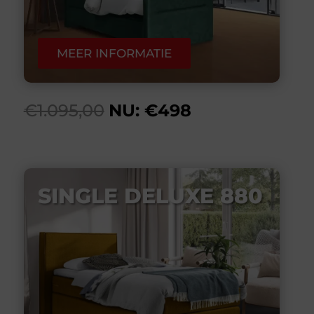
MEER INFORMATIE
€1.095,00
NU: €498
SINGLE DELUXE 880