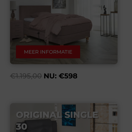
MEER INFORMATIE
€1.195,00
NU: €598
ORIGINAL SINGLE
30