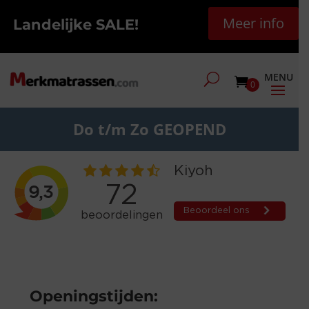
Meer info
Landelijke SALE!
0
Do t/m Zo GEOPEND
Openingstijden: