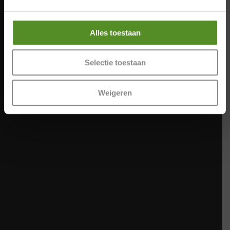
Adres:
Alles toestaan
Catharinatraat 9B, 4811XD Breda
Selectie toestaan
Weigeren