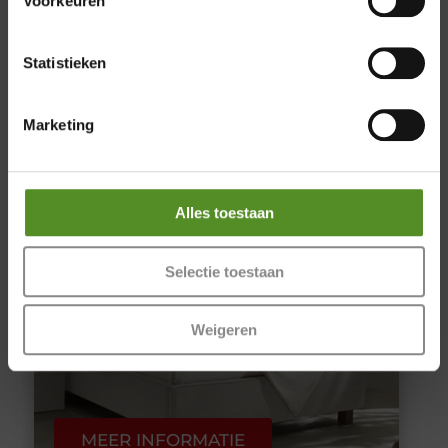
Voorkeuren
Doordeweeks op afspraak
MEER INFORMATIE
Statistieken
€1.295,00
NU: €679
Marketing
TEDDY 80
Alles toestaan
Selectie toestaan
Weigeren
MEER INFORMATIE