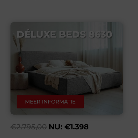
DÉLUXE BEDS 8630
MEER INFORMATIE
€2.795,00
NU: €1.398