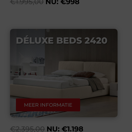
€1.995,00
NU: €998
DÉLUXE BEDS 2420
MEER INFORMATIE
€2.395,00
NU: €1.198