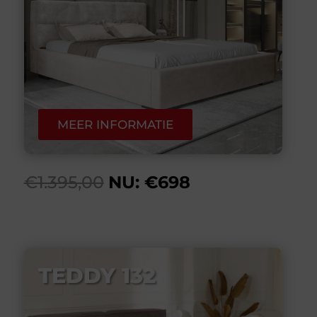
MEER INFORMATIE
€1.395,00
NU: €698
TEDDY 132