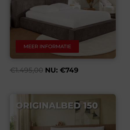
MEER INFORMATIE
€1.495,00
NU: €749
ORIGINALBED 150