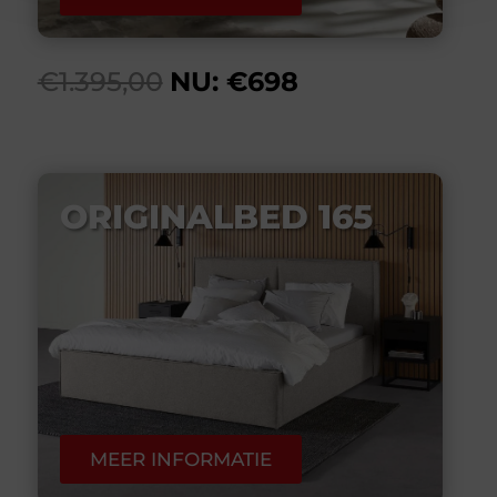
€1.395,00
NU: €698
ORIGINALBED 165
MEER INFORMATIE