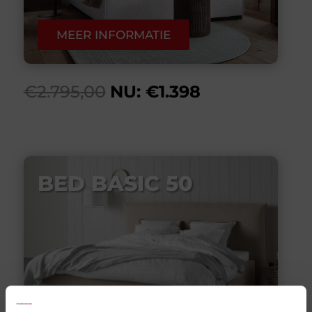
MEER INFORMATIE
€2.795,00
NU: €1.398
BED BASIC 50