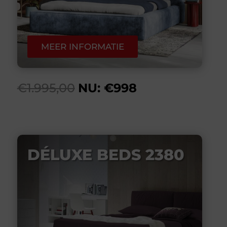
MEER INFORMATIE
€1.995,00
NU: €998
DÉLUXE BEDS 2380