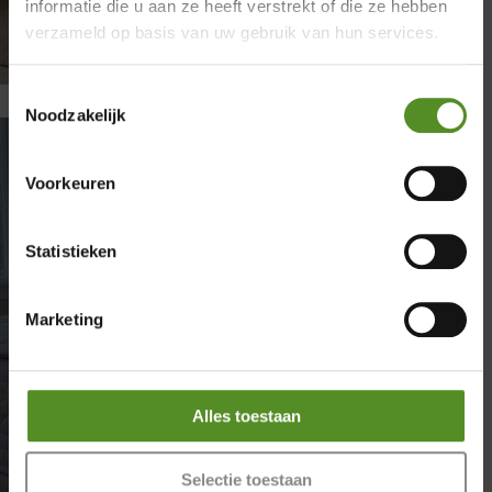
informatie die u aan ze heeft verstrekt of die ze hebben
Showroom Breda
verzameld op basis van uw gebruik van hun services.
Donderdag 12:00 – 17:00
Toestemmingsselectie
Vrijdag 12:00 – 17:00
Noodzakelijk
Zaterdag 12:00 – 17:00
Zondag 12:00 – 17:00
Voorkeuren
Tips voor het juiste matras
kiezen
Statistieken
door
Sanne
|
april 24, 2026
|
Matrassen
| 0 reacties
Tips voor het juiste matras kiezen Wil je het
juiste matras kiezen? Lees dan snel deze
Marketing
blogpost. Een goed matras is namelijk de
basis van een gezonde nachtrust. Toch kan
het lastig zijn om de juiste keuze te maken
Alles toestaan
met zoveel verschillende opties op de markt.
Of je nu...
Selectie toestaan