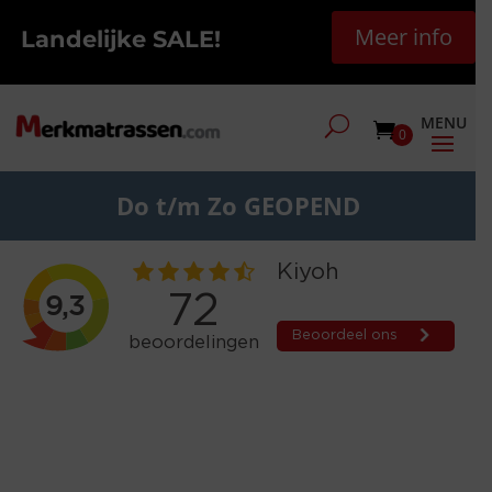
Meer info
Landelijke SALE!
0
Do t/m Zo GEOPEND