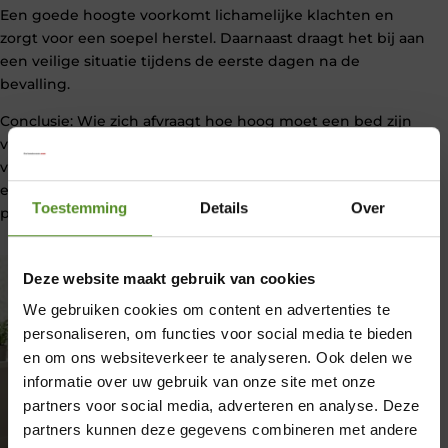
Een goede hoogte voorkomt lichamelijke klachten en
zorgt voor een soepel herstel. Daarnaast draagt het bij aan
een veilige situatie tijdens de eerste dagen na de
bevalling.
Conclusie: Wie zich afvraagt hoe hoog moet een bed zijn
voor kraamzorg, moet rekening houden met een richtlijn
van 70 tot 90 cm. Door de juiste combinatie van bedframe
en matras te kiezen, creëer je een veilige, comfortabele en
Toestemming
Details
Over
praktische slaapomgeving voor de kraamperiode.
Deze website maakt gebruik van cookies
We gebruiken cookies om content en advertenties te
personaliseren, om functies voor social media te bieden
en om ons websiteverkeer te analyseren. Ook delen we
informatie over uw gebruik van onze site met onze
partners voor social media, adverteren en analyse. Deze
×
partners kunnen deze gegevens combineren met andere