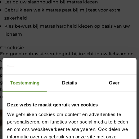
Let op uw slaaphouding bij matras kiezen
Gebruik een welk matras past bij mij test voor extra
zekerheid
Kies bewust bij matras hardheid kiezen op basis van uw
lichaam
Conclusie
Een goed matras kiezen begint bij inzicht in uw lichaam en
voorkeuren. Door te kijken naar houding, ventilatie en
matras hardheid kiezen, ontdekt u eenvoudig welk matras
past bij mij. Neem de tijd voor het matras kiezen proces en
gebruik eventueel een welk matras past bij mij test. Zo
Toestemming
Details
Over
bent u verzekerd van een comfortabele en gezonde
nachtrust.
Deze website maakt gebruik van cookies
We gebruiken cookies om content en advertenties te
personaliseren, om functies voor social media te bieden
en om ons websiteverkeer te analyseren. Ook delen we
informatie over uw gebruik van onze site met onze