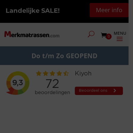
Meer info
Landelijke SALE!
0
Do t/m Zo GEOPEND