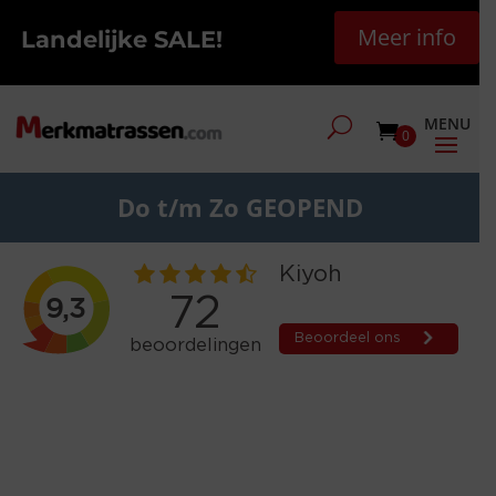
Meer info
Landelijke SALE!
0
Do t/m Zo GEOPEND