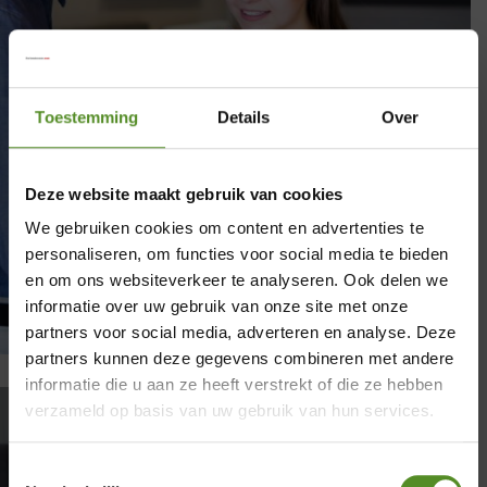
Toestemming
Details
Over
Deze website maakt gebruik van cookies
We gebruiken cookies om content en advertenties te
personaliseren, om functies voor social media te bieden
en om ons websiteverkeer te analyseren. Ook delen we
informatie over uw gebruik van onze site met onze
partners voor social media, adverteren en analyse. Deze
×
partners kunnen deze gegevens combineren met andere
informatie die u aan ze heeft verstrekt of die ze hebben
Showroom Breda
verzameld op basis van uw gebruik van hun services.
Donderdag 12:00 – 17:00
M line matrassen kopen?
Toestemmingsselectie
Ontdek voordelen, nadelen en