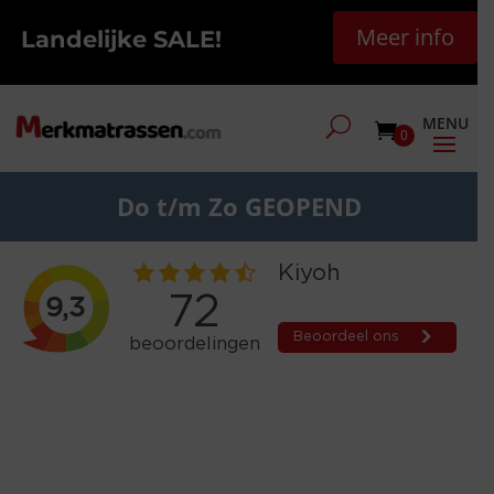
Meer info
Landelijke SALE!
0
Do t/m Zo GEOPEND