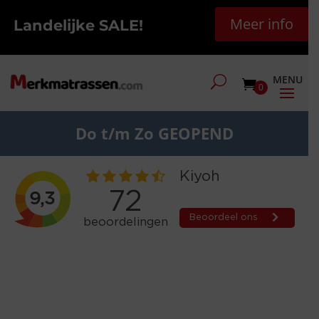
Meer info
Landelijke SALE!
0
Do t/m Zo GEOPEND