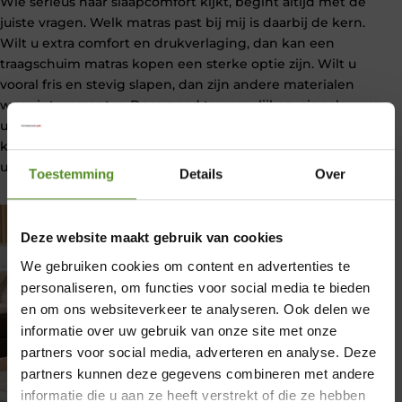
Wie serieus naar slaapcomfort kijkt, begint altijd met de
juiste vragen. Welk matras past bij mij is daarbij de kern.
Wilt u extra comfort en drukverlaging, dan kan een
traagschuim matras kopen een sterke optie zijn. Wilt u
vooral fris en stevig slapen, dan zijn andere materialen
weer interessanter. Door goed te vergelijken, signalen van
uw lichaam serieus te nemen en bewust een nieuw matras
kopen aan te pakken, maakt u uiteindelijk een keuze waar
u jarenlang profijt van heeft.
Toestemming
Details
Over
Deze website maakt gebruik van cookies
We gebruiken cookies om content en advertenties te
personaliseren, om functies voor social media te bieden
en om ons websiteverkeer te analyseren. Ook delen we
informatie over uw gebruik van onze site met onze
partners voor social media, adverteren en analyse. Deze
×
partners kunnen deze gegevens combineren met andere
informatie die u aan ze heeft verstrekt of die ze hebben