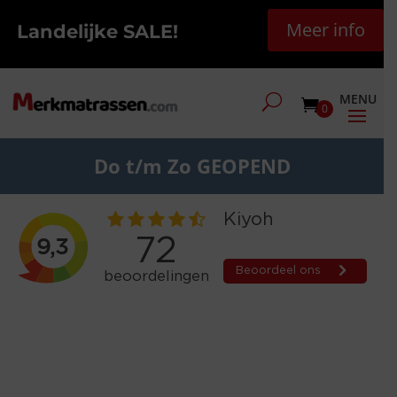
Meer info
Landelijke SALE!
0
Do t/m Zo GEOPEND