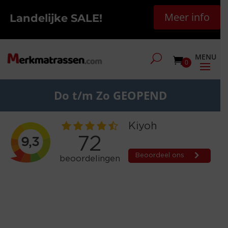
Meer info
Landelijke SALE!
0
Do t/m Zo GEOPEND