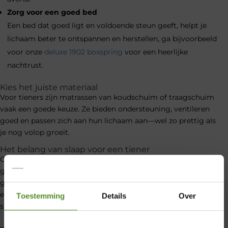
Zorg voor een goed bed
Een bed dat goed ligt en voldoende steun geeft, helpt je
lichaam beter te ontspannen en herstellen, ga bijvoorbeeld
voor onze
deluxe 1902 boxspring
voor een heerlijke
nachtrust.
Kies het juiste materiaal
Voor tieners zijn matrassen van koudschuim of traagschuim
vaak een goede keuze. Ze bieden ondersteuning, ventileren
goed en passen zich aan hun lichaam aan—wel zo prettig als
je nog volop groeit.
Het belang van slaap voor een tiener
Goed slapen is geen luxe, maar iets wat je nodig hebt om je
goed te voelen en goed te presteren. Door een paar
gewoontes aan te passen, kun je al snel merken dat je meer
energie hebt en lekkerder in je vel zit. Dat maakt alles net een
Toestemming
Details
Over
stuk makkelijker.