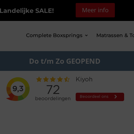
Meer info
Landelijke SALE!
Complete Boxsprings
Matrassen & T
Do t/m Zo GEOPEND