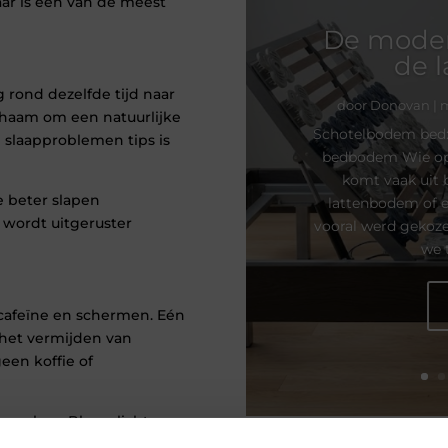
aar is een van de meest
De moder
de 
g rond dezelfde tijd naar
door
Donovan
|
m
lichaam om een natuurlijke
Schotelbodem bed:
 slaapproblemen tips is
bedbodem Wie op 
komt vaak uit b
e beter slapen
lattenbodem of 
n wordt uitgeruster
vooral werd gekoze
we 
cafeïne en schermen. Eén
 het vermijden van
een koffie of
eperken. Blauw licht
 hoe beter slapen werkt?