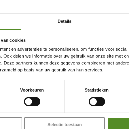
Details
groot verschil. Denk aan
feningen. Deze
 schakelen naar rust.
 van cookies
Showroom Breda
ent en advertenties te personaliseren, om functies voor social
orden deze beter slapen
Donderdag 12:00 – 17:00
erdoor merk je sneller
. Ook delen we informatie over uw gebruik van onze site met on
Vrijdag 12:00 – 17:00
e. Deze partners kunnen deze gegevens combineren met andere i
erzameld op basis van uw gebruik van hun services.
Zaterdag 12:00 – 17:00
Zondag 12:00 – 17:00
 je nacht. Vermijd zware
ctief. Dit zijn praktische
Voorkeuren
Statistieken
hebben.
rmoeid te raken. Zo
onder extra hulpmiddelen.
en, groot
Selectie toestaan