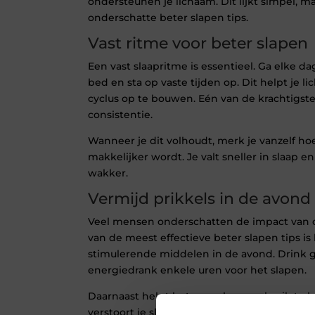
ondersteunen je lichaam. Dit lijkt simpel, m
onderschatte beter slapen tips.
Vast ritme voor beter slapen
Een vast slaapritme is essentieel. Ga elke da
bed en sta op vaste tijden op. Dit helpt je 
cyclus op te bouwen. Eén van de krachtigste
consistentie.
Wanneer je dit volhoudt, merk je vanzelf ho
makkelijker wordt. Je valt sneller in slaap e
wakker.
Vermijd prikkels in de avond
Veel mensen onderschatten de impact van 
van de meest effectieve beter slapen tips is
stimulerende middelen in de avond. Drink g
energiedrank enkele uren voor het slapen.
Daarnaast helpt het om schermgebruik te b
verstoort je slaapritme. Wil je echt ervaren