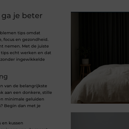
ga je beter
oblemen tips omdat
e, focus en gezondheid.
unt nemen. Met de juiste
 tips echt werken en dat
t zonder ingewikkelde
ing
én van de belangrijkste
k aan een donkere, stille
en minimale geluiden
n? Begin dan met je
s en kussen