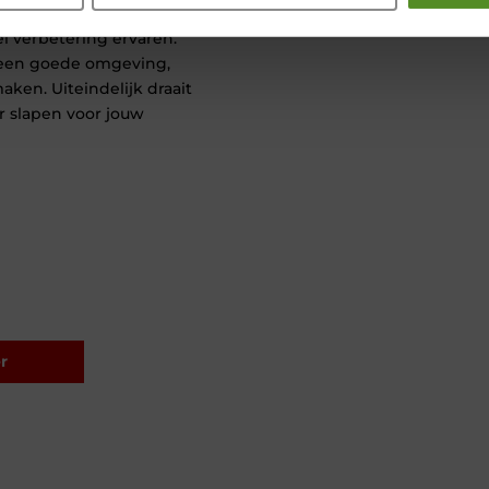
l verbetering ervaren.
 een goede omgeving,
aken. Uiteindelijk draait
r slapen voor jouw
r