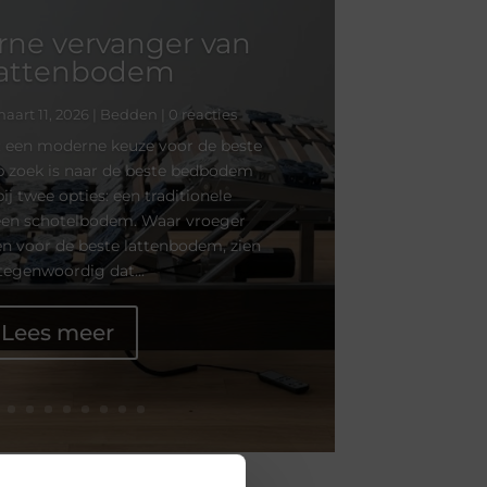
ne vervanger van
lattenbodem
aart 11, 2026
|
Bedden
| 0 reacties
 een moderne keuze voor de beste
zoek is naar de beste bedbodem
ij twee opties: een traditionele
een schotelbodem. Waar vroeger
n voor de beste lattenbodem, zien
tegenwoordig dat...
Lees meer