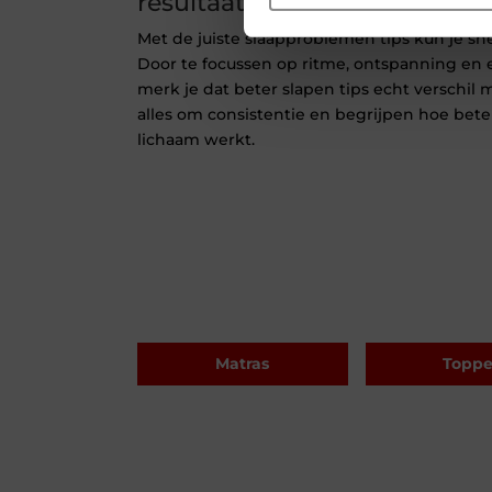
resultaat
Met de juiste slaapproblemen tips kun je sne
Door te focussen op ritme, ontspanning en
merk je dat beter slapen tips echt verschil m
alles om consistentie en begrijpen hoe bete
lichaam werkt.
Matras
Toppe