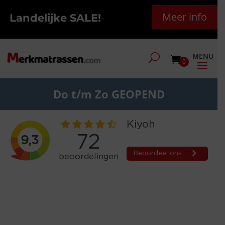
Meer info
Landelijke SALE!
0
Do t/m Zo GEOPEND