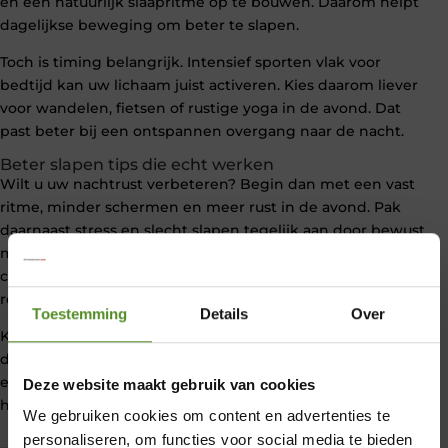
en een natuurlijk slaapritme op te bouwen. Daarom helpt
dagelijkse beweging om beter te slapen.
Toch is timing belangrijk. Intensief sporten vlak voor
bedtijd kan uw lichaam juist activeren. Kies daarom liever
voor wandelen, fietsen of rustige yoga in de avond. Dat
past beter bij een ontspannen overgang naar de nacht.
Beter slapen tips die echt werken
Wilt u uw nachtrust verbeteren? Begin dan met een vast
ritme, minder schermen en meer rust in de avond. Pak
daarnaast stress en slecht slapen tegelijk aan door bewust
momenten van ontspanning in te bouwen. Juist kleine,
consequente veranderingen geven vaak het beste
resultaat.
Toestemming
Details
Over
Kortom, veel slecht slapen oorzaken zitten in gewoontes
die u kunt aanpassen. Door hier bewust mee om te gaan
en deze beter slapen tips toe te passen, slaapt u rustiger,
Deze website maakt gebruik van cookies
herstelt u beter en start u energieker aan uw dag.
We gebruiken cookies om content en advertenties te
personaliseren, om functies voor social media te bieden