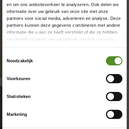
en om ons websiteverkeer te analyseren. Ook delen we
informatie over uw gebruik van onze site met onze
partners voor social media, adverteren en analyse. Deze
×
partners kunnen deze gegevens combineren met andere
informatie die u aan ze heeft verstrekt of die ze hebben
Showroom Breda
verzameld op basis van uw gebruik van hun services.
Donderdag 12:00 – 17:00
Toestemmingsselectie
Vrijdag 12:00 – 17:00
Noodzakelijk
Zaterdag 12:00 – 17:00
Zondag 12:00 – 17:00
Voorkeuren
Statistieken
Schadelijke stoffen in
Marketing
matrassen: wat u moet weten
door
Donovan
|
maart 30, 2026
|
Slapen
| 0