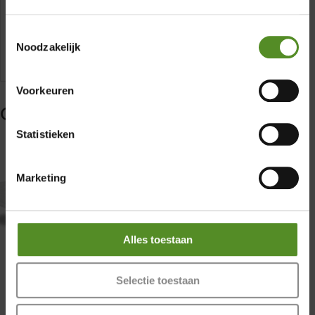
Land productie:
Nederland
Donderdag 12:00 – 17:00
Toestemmingsselectie
Vrijdag 12:00 – 17:00
Noodzakelijk
Zaterdag 12:00 – 17:00
Zondag 12:00 – 17:00
Voorkeuren
Gerelateerde producten
Statistieken
Marketing
Alles toestaan
Topper NASA
Topper
Selectie toestaan
traagschuim
Koudschuim