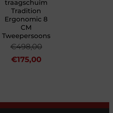
traagschuim
Tradition
Ergonomic 8
CM
Tweepersoons
Oorspronkelijke
€
498,00
Huidige
prijs
€
175,00
prijs
was:
is:
€498,00.
€175,00.