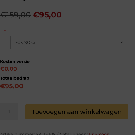
Oorspronkelijke
Huidige
€
159,00
€
95,00
prijs
prijs
was:
is:
*
€159,00.
€95,00.
Kosten versie
€0,00
Totaalbedrag
€
95,00
Topper
Toevoegen aan winkelwagen
Koudschuim
Intense
HR
11
Artikelnummer:
SKU - 109
Categorieën:
1 persoon
,