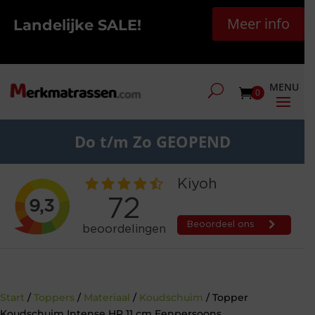
Meer info
Landelijke SALE!
0
Do t/m Zo GEOPEND
Start
/
Toppers
/
Materiaal
/
Koudschuim
/ Topper
Koudschuim Intense HR 11 cm Eenpersoons