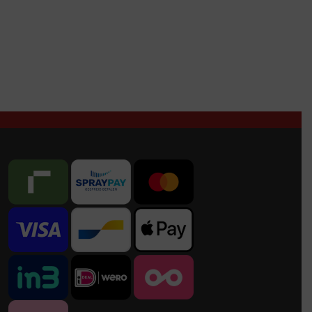
was:
is:
€432,00.
€195,00.