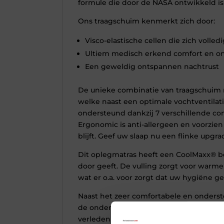
formule die door de NASA ontwikkeld is
Ons traagschuim kenmerkt zich door:
Visco-elastische cellen die zich voll
Ultiem medisch erkend comfort en o
Een geweldig ontspannen nachtrust
De unieke combinatie van traagschuim 
welke naast een optimale vochtventila
ondersteund dankzij 7 verschillende co
Ergonomic is anti-allergeen en voorzien
blijft. Geef uw slaap nu een flinke up
Dit oplegmatras heeft een CoolMaxx® bo
door geeft. De vulling zorgt voor warme 
wat er o.a. voor zorgt dat uw hygiëne ge
Naast het zeer comfortabele en onders
de onderliggende matrassen. In het gev
verleden tijd zijn. Het in en uit bed s