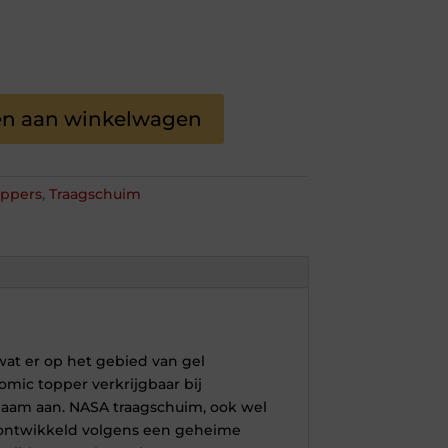
n aan winkelwagen
oppers
,
Traagschuim
at er op het gebied van gel
mic topper verkrijgbaar bij
haam aan. NASA traagschuim, ook wel
 ontwikkeld volgens een geheime