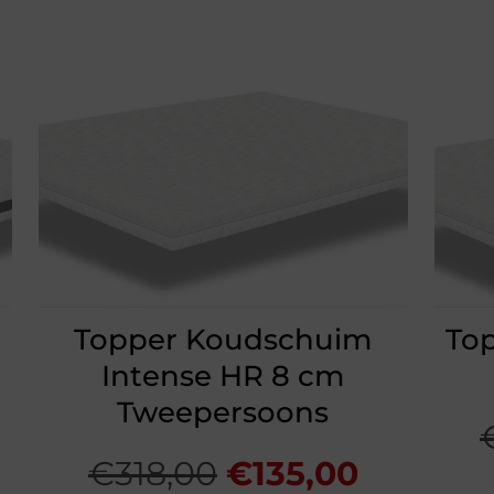
Topper Koudschuim
Top
Intense HR 8 cm
Tweepersoons
elijke
uidige
Oorspronkelijke
Huidige
€
318,00
€
135,00