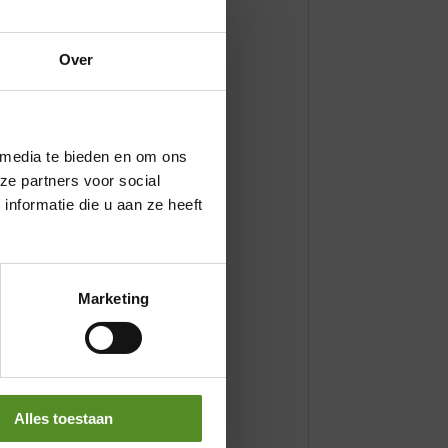
houderpijn, spierpijn en/of
Over
ors en artsen wereldwijd
×
 media te bieden en om ons
ze partners voor social
nformatie die u aan ze heeft
Marketing
Alles toestaan