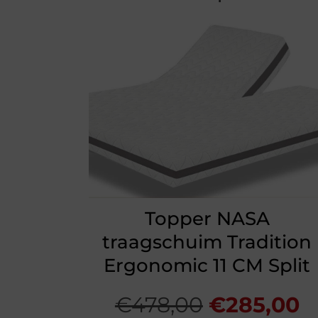
Topper NASA
traagschuim Tradition
Ergonomic 11 CM Split
Oorspronk
H
€
478,00
€
285,00