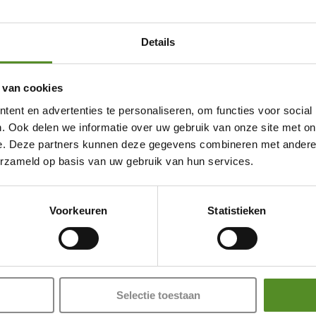
zeer geschikt voor mensen met (ernstige) rugpijn, nekpijn, sc
Details
n aanbevolen door verschillende fysiotherapeuten, chiropract
 van cookies
Showroom Breda
ent en advertenties te personaliseren, om functies voor social
Donderdag 12:00 – 17:00
. Ook delen we informatie over uw gebruik van onze site met on
Vrijdag 12:00 – 17:00
e. Deze partners kunnen deze gegevens combineren met andere i
erzameld op basis van uw gebruik van hun services.
Zaterdag 12:00 – 17:00
Zondag 12:00 – 17:00
Voorkeuren
Statistieken
Selectie toestaan