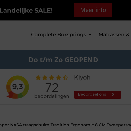
Meer info
Landelijke SALE!
Complete Boxsprings
Matrassen &
Do t/m Zo GEOPEND
pper NASA traagschuim Tradition Ergonomic 8 CM Tweeperso