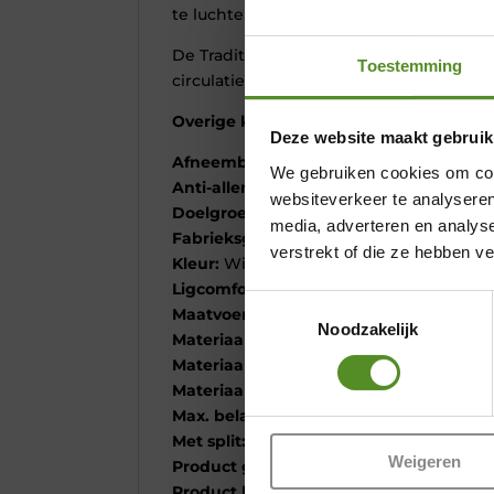
te luchten.
De Tradition Ergonomic matrastopper is 
Toestemming
circulatiestoornissen. Medisch erkend e
Overige kenmerken
Deze website maakt gebruik
Afneembare tijk:
Ja
We gebruiken cookies om cont
Anti-allergie
: Ja
websiteverkeer te analyseren
Doelgroep:
Alle
media, adverteren en analys
Fabrieksgarantie termijn:
2 jaar
verstrekt of die ze hebben v
Kleur:
Wit
Ligcomfort matras:
Hoog
Toestemmingsselectie
Maatvoering:
Split
Noodzakelijk
Materiaal:
Gel/NASA Traagschuim
Materiaal tijk:
CoolMaxx ®
Materiaal vulling:
Gel traagschuim
Max. belastbaar gewicht:
120 kg
Met split:
Nee
Weigeren
Product gewicht:
12 kg
Product hoogte:
8 cm