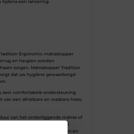
tijdens een lancering.
Tradition Ergonomic matrastopper
nderrug en heupen worden
chaam zorgen. Matrastopper Tradition
or zorgt dat uw hygiëne gewaarborgd
com
ns zeer comfortabele ondersteuning
en van een afristbare en wasbare hoes,
duur van het onderliggende matras of
tatie van de onderliggende naad
rastopper is gemakkelijk te keren en