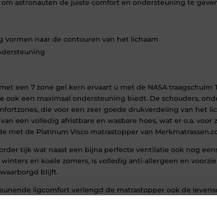
 om astronauten de juiste comfort en ondersteuning te geven 
edig vormen naar de contouren van het lichaam
ndersteuning
met een 7 zone gel kern ervaart u met de NASA traagschuim 
tie ook een maximaal ondersteuning biedt. De schouders, o
mfortzones, die voor een zeer goede drukverdeling van het li
 van een volledig afristbare en wasbare hoes, wat er o.a. vo
grade met de Platinum Visco matrastopper van Merkmatrassen.
rder tijk wat naast een bijna perfecte ventilatie ook nog ee
winters en koele zomers, is volledig anti-allergeen en voorzi
waarborgd blijft.
teunende ligcomfort verlengd de matrastopper ook de levens
al van verschillende onderliggende matrassen zal ook de irri
tappen zal ook vergemakkelijken door de hogere instap. De mat