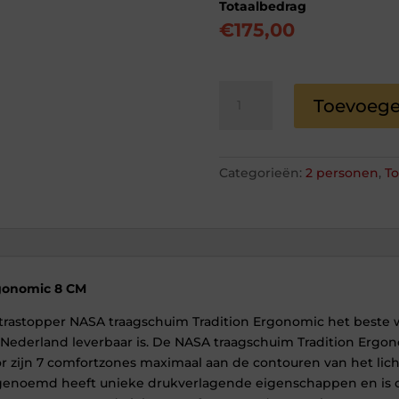
Totaalbedrag
€
175,00
Topper
Toevoege
NASA
traagschuim
Tradition
Ergonomic
Categorieën:
2 personen
,
T
8
CM
Tweepersoons
aantal
gonomic 8 CM
rastopper NASA traagschuim Tradition Ergonomic het beste w
Nederland leverbaar is. De NASA traagschuim Tradition Ergono
 zijn 7 comfortzones maximaal aan de contouren van het lic
 genoemd heeft unieke drukverlagende eigenschappen en is