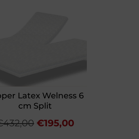
per Latex Welness 6
cm Split
Oorspronkelijke
Huidige
€
432,00
€
195,00
prijs
prijs