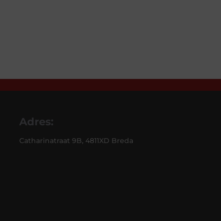
ijs
prijs
prijs
:
was:
is:
285,00.
€318,00.
€135,00.
Adres:
Catharinatraat 9B, 4811XD Breda