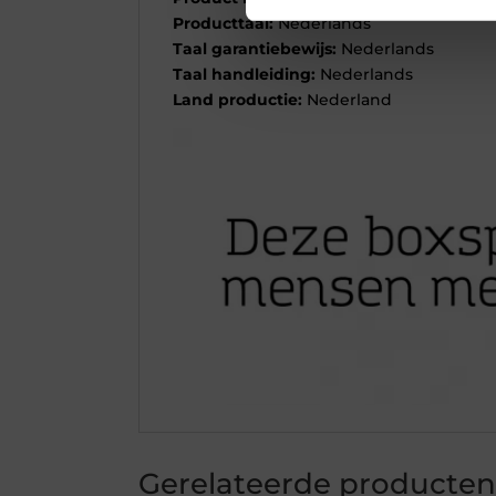
Producttaal:
Nederlands
Taal garantiebewijs:
Nederlands
Taal handleiding:
Nederlands
Land productie:
Nederland
Gerelateerde producten