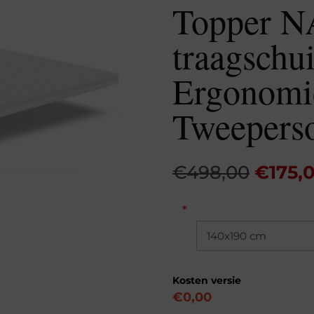
Topper 
traagschu
Ergonomi
Tweepers
Oorspr
€
498,00
€
175,
prijs
was:
*
€498,
Kosten versie
€0,00