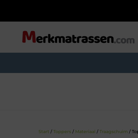
Start
/
Toppers
/
Materiaal
/
Traagschuim
/ To