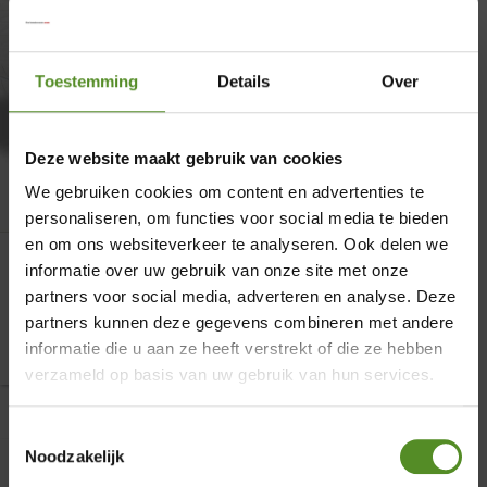
Toestemming
Details
Over
Deze website maakt gebruik van cookies
We gebruiken cookies om content en advertenties te
personaliseren, om functies voor social media te bieden
en om ons websiteverkeer te analyseren. Ook delen we
Topper Koudschuim Intense HR 8 cm
informatie over uw gebruik van onze site met onze
partners voor social media, adverteren en analyse. Deze
Tweepersoons
×
partners kunnen deze gegevens combineren met andere
Oorspronkelijk
Huidig
€
318,00
€
135,00
informatie die u aan ze heeft verstrekt of die ze hebben
Showroom Breda
verzameld op basis van uw gebruik van hun services.
prijs
prijs
Donderdag 12:00 – 17:00
Toestemmingsselectie
Vrijdag 12:00 – 17:00
Noodzakelijk
was:
is: