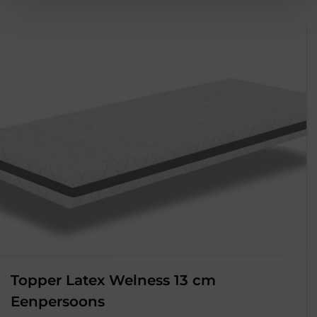
prijs
prijs
was:
is:
€398,00.
€119,00
Topper Latex Welness 13 cm
Eenpersoons