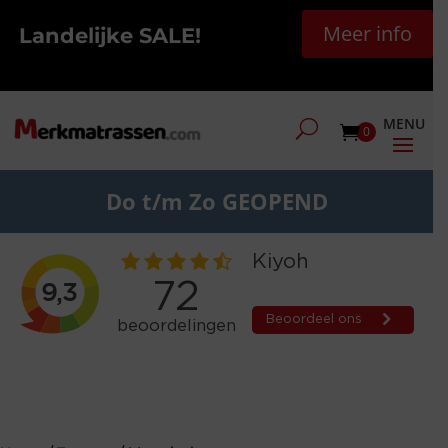
Meer info
Landelijke SALE!
0
Do t/m Zo GEOPEND