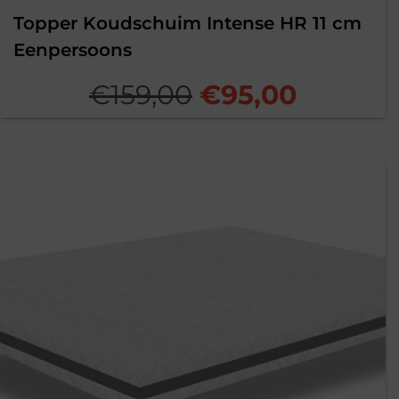
Topper Koudschuim Intense HR 11 cm
Eenpersoons
Oorspronkelijk
Huidig
€
159,00
€
95,00
prijs
prijs
was:
is:
€159,00.
€95,00.