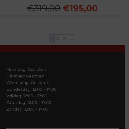
Oorspronkelijk
Huidig
€
319,00
€
195,00
prijs
prijs
was:
is:
1
2
3
→
€319,00.
€195,00
Maandag: Gesloten
Dinsdag: Gesloten
Woensdag: Gesloten
Donderdag: 12:00 – 17:00
Vrijdag: 12:00 – 17:00
Zaterdag: 12:00 – 17:00
Zondag: 12:00 – 17:00