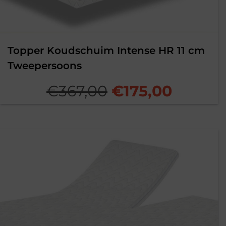
Topper Koudschuim Intense HR 11 cm
Tweepersoons
Oorspronkelijk
Huidig
€
367,00
€
175,00
prijs
prijs
was:
is:
€367,00.
€175,00