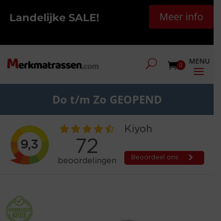
Meer info
Landelijke SALE!
0
Do t/m Zo GEOPEND