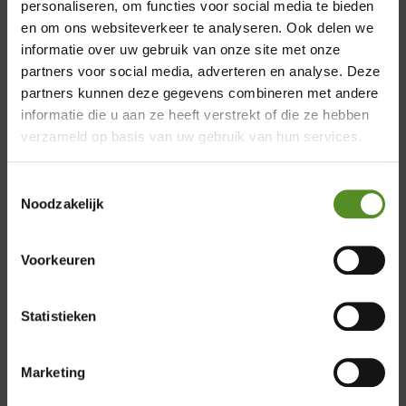
personaliseren, om functies voor social media te bieden
minipocketveren zorgen voor de optimale
en om ons websiteverkeer te analyseren. Ook delen we
luchtcirculatie tussen u en het 7 zone P350 matras. De
informatie over uw gebruik van onze site met onze
minipocketveren zorgen voor betere ondersteuning
partners voor social media, adverteren en analyse. Deze
van o.a. uw wervelkolom. Binnen de kortste keren
×
partners kunnen deze gegevens combineren met andere
bent u in dromenland!
informatie die u aan ze heeft verstrekt of die ze hebben
Showroom Breda
verzameld op basis van uw gebruik van hun services.
Donderdag 12:00 – 17:00
Toestemmingsselectie
Vrijdag 12:00 – 17:00
Noodzakelijk
Zaterdag 12:00 – 17:00
Zondag 12:00 – 17:00
Voorkeuren
Product reviews
Statistieken
Marketing