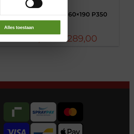
Pocketvering Matras 160×190 P350
21cm
Alles toestaan
sse:
Prijsklas
€
175,00
-
€
289,00
€175,00
tot
0
€289,0