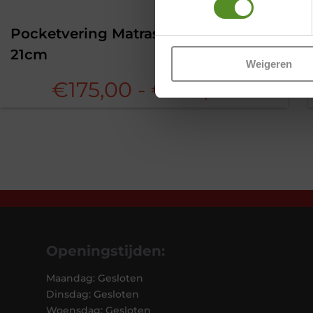
Pocketvering Matras 140×210 P350
21cm
Weigeren
Prijskla
€
175,00
-
€
295,00
€175,0
tot
€295,0
Openingstijden:
Maandag: Gesloten
Dinsdag: Gesloten
Woensdag: Gesloten