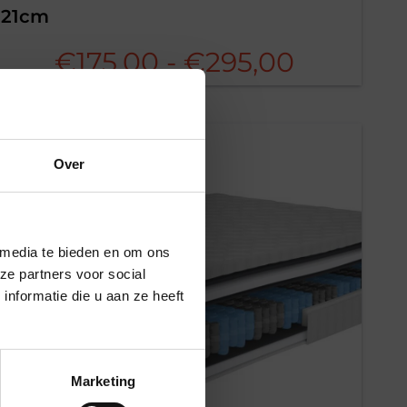
21cm
sse:
Prijsklas
€
175,00
-
€
295,00
€175,00
tot
Over
×
0
€295,00
 media te bieden en om ons
ze partners voor social
nformatie die u aan ze heeft
Marketing