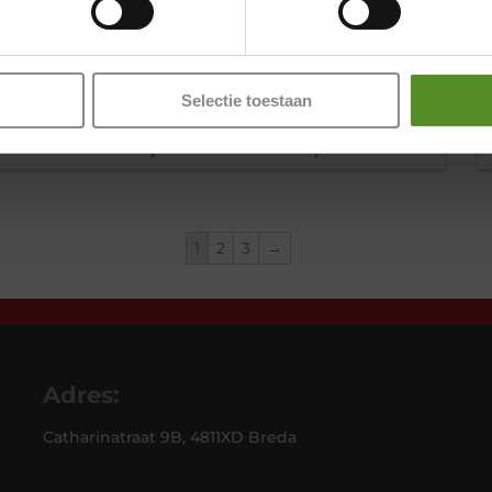
Pocketvering Matras 140×220 P350
21cm
Selectie toestaan
sse:
Prijskla
€
175,00
-
€
295,00
0
€175,00
tot
1
2
3
→
0
€295,0
Adres:
Catharinatraat 9B, 4811XD Breda