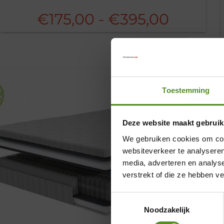
Prijskla
€
175,00
-
€
395,00
€175,0
tot
€395,0
Toestemming
Deze website maakt gebruik
We gebruiken cookies om cont
websiteverkeer te analyseren
media, adverteren en analys
verstrekt of die ze hebben v
Toestemmingsselectie
Noodzakelijk