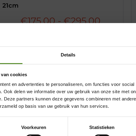
21cm
sse:
Prijskla
€
175,00
-
€
295,00
0
€175,00
tot
0
Details
€295,0
 van cookies
Showroom Breda
ent en advertenties te personaliseren, om functies voor social
Donderdag 12:00 – 17:00
. Ook delen we informatie over uw gebruik van onze site met on
Vrijdag 12:00 – 17:00
e. Deze partners kunnen deze gegevens combineren met andere i
erzameld op basis van uw gebruik van hun services.
Zaterdag 12:00 – 17:00
Zondag 12:00 – 17:00
Voorkeuren
Statistieken