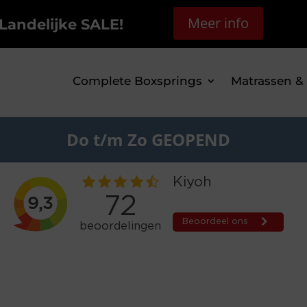
Meer info
Landelijke SALE!
Complete Boxsprings
Matrassen &
Do t/m Zo GEOPEND