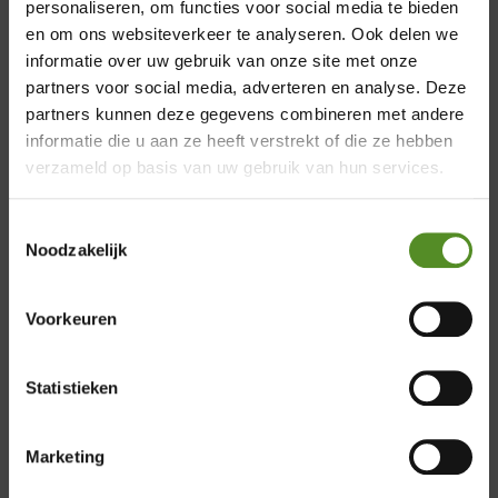
personaliseren, om functies voor social media te bieden
minipocketveren zorgen voor de optimale
en om ons websiteverkeer te analyseren. Ook delen we
luchtcirculatie tussen u en het 7 zone P350 matras. De
informatie over uw gebruik van onze site met onze
minipocketveren zorgen voor betere ondersteuning
partners voor social media, adverteren en analyse. Deze
van o.a. uw wervelkolom. Binnen de kortste keren
×
partners kunnen deze gegevens combineren met andere
bent u in dromenland!
informatie die u aan ze heeft verstrekt of die ze hebben
Showroom Breda
verzameld op basis van uw gebruik van hun services.
Donderdag 12:00 – 17:00
Toestemmingsselectie
Vrijdag 12:00 – 17:00
Noodzakelijk
Zaterdag 12:00 – 17:00
Zondag 12:00 – 17:00
Voorkeuren
Product reviews
Statistieken
Marketing