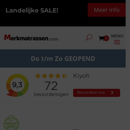
Meer info
Landelijke SALE!
0
Do t/m Zo GEOPEND