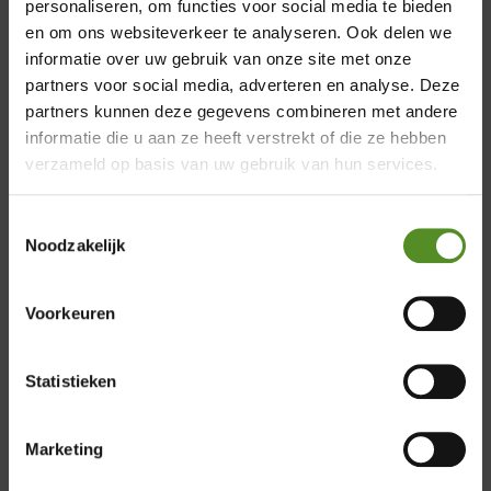
Minipocketvering: betere ventilatie en
personaliseren, om functies voor social media te bieden
ondersteuning
en om ons websiteverkeer te analyseren. Ook delen we
Zeg maar dag tegen klamme nachten. De P350
informatie over uw gebruik van onze site met onze
partners voor social media, adverteren en analyse. Deze
minipocketveren zorgen voor de optimale
×
partners kunnen deze gegevens combineren met andere
luchtcirculatie tussen u en het 7 zone P350 matras. De
informatie die u aan ze heeft verstrekt of die ze hebben
minipocketveren zorgen voor betere ondersteuning
Showroom Breda
verzameld op basis van uw gebruik van hun services.
van o.a. uw wervelkolom. Binnen de kortste keren
bent u in dromenland!
Donderdag 12:00 – 17:00
Toestemmingsselectie
Vrijdag 12:00 – 17:00
Noodzakelijk
Zaterdag 12:00 – 17:00
Zondag 12:00 – 17:00
Voorkeuren
Statistieken
Product reviews
Marketing