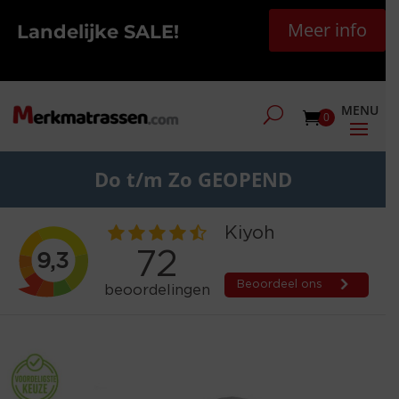
Meer info
Landelijke SALE!
0
Do t/m Zo GEOPEND