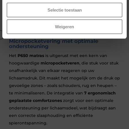
U ligt altijd goed met het
P650 matras
. De
Selectie toestaan
ademende
Hypersupport
-laag met keuzes tussen
hardheden
medium/hard
of
medium/soft
.
Weigeren
Micropocketvering met optimale
ondersteuning
Het
P650 matras
is uitgerust met een kern van
hoogwaardige
micropocketveren
, die stuk voor stuk
onafhankelijk van elkaar reageren op uw
lichaamsdruk. Dit maakt het mogelijk om de druk op
gevoelige zones – zoals schouders, rug en heupen –
te minimaliseren. De integratie van
7 ergonomisch
geplaatste comfortzones
zorgt voor een optimale
ondersteuning per lichaamsdeel, wat bijdraagt aan
een correcte slaaphouding en efficiënte
spierontspanning.