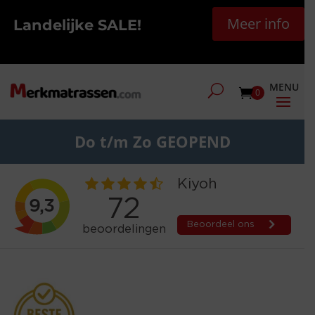
Meer info
Landelijke SALE!
0
Do t/m Zo GEOPEND