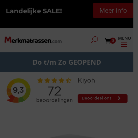
Meer info
Landelijke SALE!
0
Do t/m Zo GEOPEND