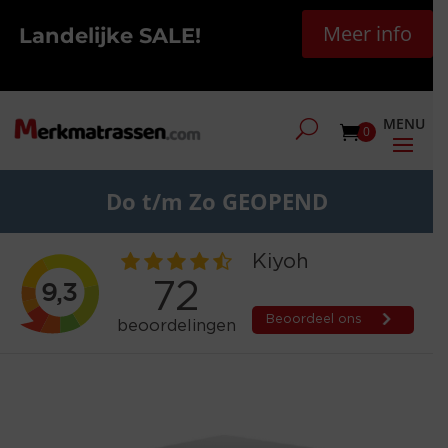
Meer info
Landelijke SALE!
0
Do t/m Zo GEOPEND