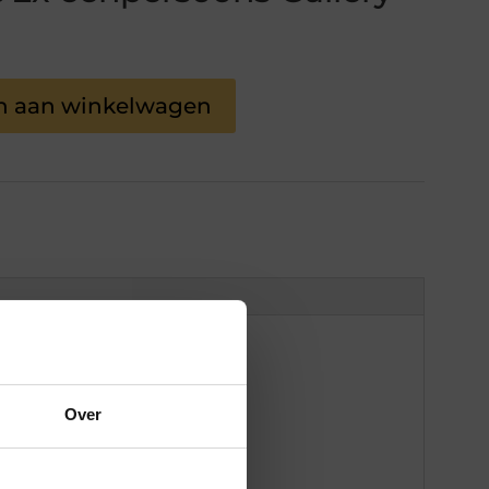
n aan winkelwagen
Over
×