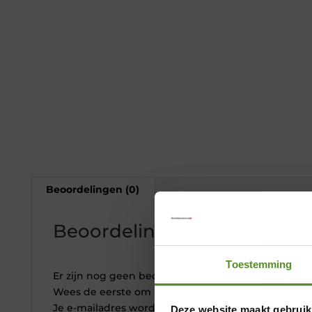
Beoordelingen (0)
Beoordelingen
Toestemming
Er zijn nog geen beoordelingen.
Wees de eerste om “erkendmatras 2x eenpersoons 
Je e-mailadres wordt niet gepubliceerd.
Vereiste 
Deze website maakt gebruik