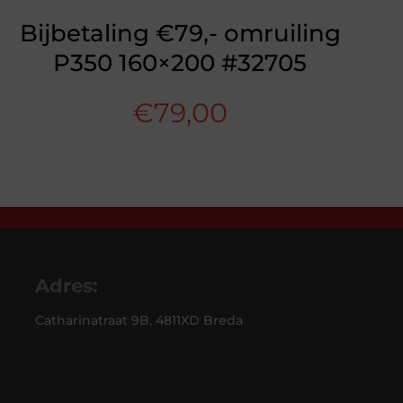
Bijbetaling €79,- omruiling
P350 160×200 #32705
€
79,00
Adres:
Catharinatraat 9B, 4811XD Breda