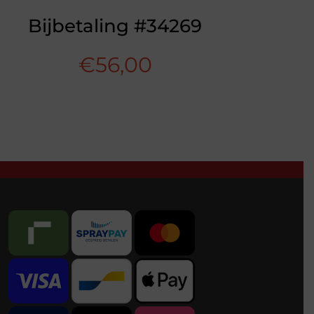
Bijbetaling #34269
€
56,00