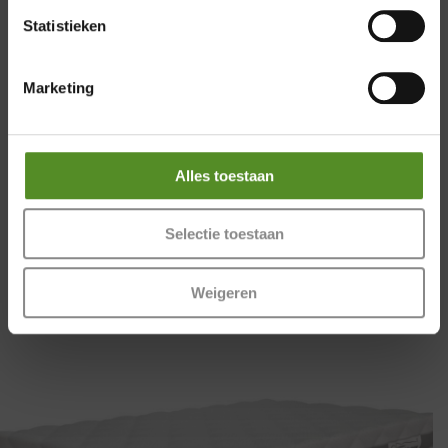
Statistieken
Marketing
Alles toestaan
P650 1 per Gallery
Selectie toestaan
€
0,00
Weigeren