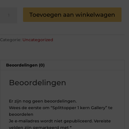
Splittopper
Toevoegen aan winkelwagen
1
kern
Gallery
aantal
Categorie:
Uncategorized
Beoordelingen (0)
Beoordelingen
Er zijn nog geen beoordelingen.
Wees de eerste om “Splittopper 1 kern Gallery” te
beoordelen
Je e-mailadres wordt niet gepubliceerd.
Vereiste
velden zijn gemarkeerd met
*