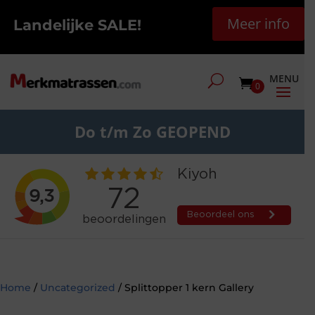
Meer info
Landelijke SALE!
0
Do t/m Zo GEOPEND
Home
/
Uncategorized
/ Splittopper 1 kern Gallery