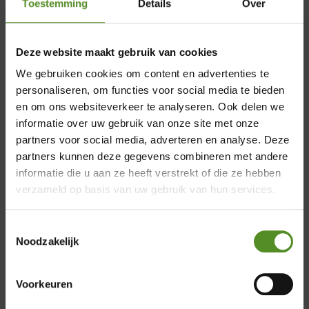
Toestemming
Details
Over
Twijfelaar Toppers Gallery
Deze website maakt gebruik van cookies
We gebruiken cookies om content en advertenties te
€
0,00
personaliseren, om functies voor social media te bieden
en om ons websiteverkeer te analyseren. Ook delen we
informatie over uw gebruik van onze site met onze
partners voor social media, adverteren en analyse. Deze
×
partners kunnen deze gegevens combineren met andere
informatie die u aan ze heeft verstrekt of die ze hebben
Showroom Breda
verzameld op basis van uw gebruik van hun services.
Donderdag 12:00 – 17:00
Toestemmingsselectie
Vrijdag 12:00 – 17:00
Noodzakelijk
Zaterdag 12:00 – 17:00
Zondag 12:00 – 17:00
Voorkeuren