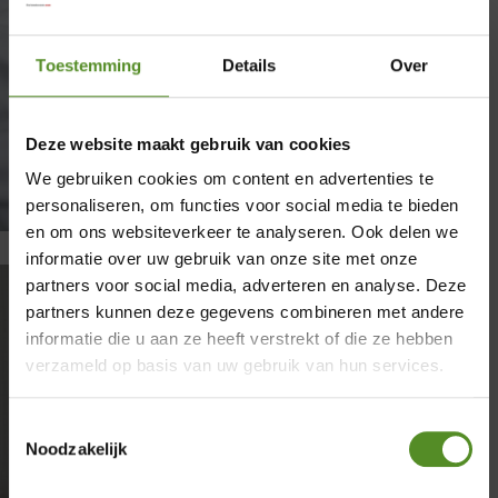
Toestemming
Details
Over
Deze website maakt gebruik van cookies
We gebruiken cookies om content en advertenties te
personaliseren, om functies voor social media te bieden
en om ons websiteverkeer te analyseren. Ook delen we
informatie over uw gebruik van onze site met onze
partners voor social media, adverteren en analyse. Deze
×
partners kunnen deze gegevens combineren met andere
informatie die u aan ze heeft verstrekt of die ze hebben
Showroom Breda
Verschil lattenbodem en
verzameld op basis van uw gebruik van hun services.
schotelbodem uitgelegd
Donderdag 12:00 – 17:00
door
Donovan
|
april 2, 2026
|
Bedden
| 0 reacties
Toestemmingsselectie
Vrijdag 12:00 – 17:00
Noodzakelijk
Verschil lattenbodem en schotelbodem Het
verschil lattenbodem en schotelbodem is
Zaterdag 12:00 – 17:00