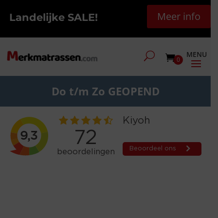
Meer info
Landelijke SALE!
0
Do t/m Zo GEOPEND