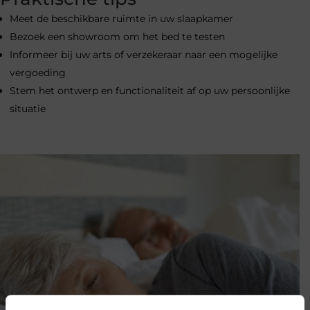
Meet de beschikbare ruimte in uw slaapkamer
Bezoek een showroom om het bed te testen
Informeer bij uw arts of verzekeraar naar een mogelijke
vergoeding
Stem het ontwerp en functionaliteit af op uw persoonlijke
situatie