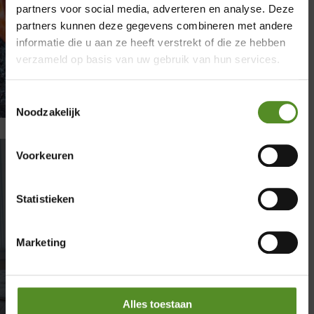
partners voor social media, adverteren en analyse. Deze
×
partners kunnen deze gegevens combineren met andere
informatie die u aan ze heeft verstrekt of die ze hebben
Showroom Breda
verzameld op basis van uw gebruik van hun services.
Donderdag 12:00 – 17:00
Toestemmingsselectie
Vrijdag 12:00 – 17:00
Noodzakelijk
Zaterdag 12:00 – 17:00
Zondag 12:00 – 17:00
Voorkeuren
Bestaat er zoiets als het
Statistieken
perfecte matras?
door
Sanne
|
maart 12, 2026
|
Matrassen
| 0
Marketing
reacties
Bestaat er zoiets als het perfecte matras? Je
hoort het vaak: “Dit is het beste matras van
dit moment.” Testorganisaties en winkels
Alles toestaan
roepen regelmatig een winnaar uit. Maar