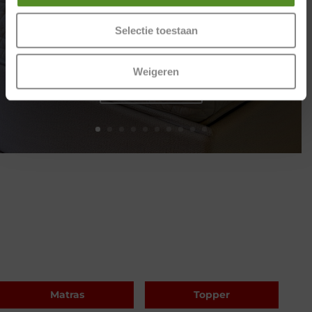
laten we eerlijk zijn: bestaat er echt één
perfecte matras dat voor iedereen ideaal is?
Selectie toestaan
Het...
Weigeren
Lees meer
Matras
Topper