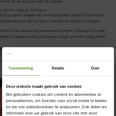
soms zit de oorzaak net iets dieper.
Luister naar je lichaam
Blijf je slecht slapen en vermoed je een tekort? Dan is het
verstandig om dit te laten checken en advies te vragen.
Soms is de oplossing verrassend simpel—en begin je weer
beter te slapen zodra je lichaam krijgt wat het nodig heeft.
Toestemming
Details
Over
Deze website maakt gebruik van cookies
We gebruiken cookies om content en advertenties te
personaliseren, om functies voor social media te bieden
en om ons websiteverkeer te analyseren. Ook delen we
informatie over uw gebruik van onze site met onze