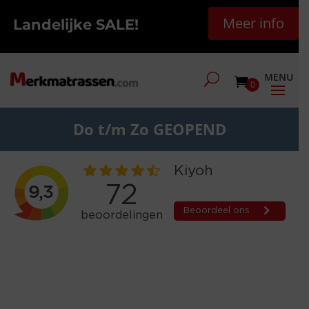
Meer info
Landelijke SALE!
0
Do t/m Zo GEOPEND