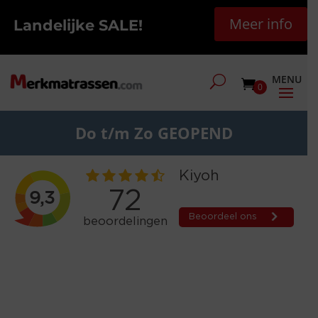
Meer info
Landelijke SALE!
0
Do t/m Zo GEOPEND