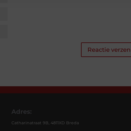
Adres:
Catharinatraat 9B, 4811XD Breda