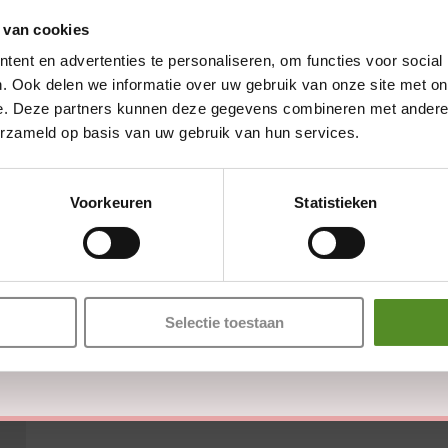
 van cookies
ent en advertenties te personaliseren, om functies voor social
. Ook delen we informatie over uw gebruik van onze site met on
e. Deze partners kunnen deze gegevens combineren met andere i
erzameld op basis van uw gebruik van hun services.
Showroom Breda
en zijn gemarkeerd met
*
Voorkeuren
Statistieken
Donderdag 12:00 – 17:00
Vrijdag 12:00 – 17:00
Zaterdag 12:00 – 17:00
Zondag 12:00 – 17:00
Selectie toestaan