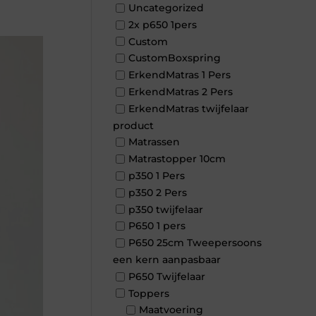
Uncategorized
2x p650 1pers
Custom
CustomBoxspring
ErkendMatras 1 Pers
ErkendMatras 2 Pers
ErkendMatras twijfelaar
product
Matrassen
Matrastopper 10cm
p350 1 Pers
p350 2 Pers
p350 twijfelaar
P650 1 pers
P650 25cm Tweepersoons
een kern aanpasbaar
P650 Twijfelaar
Toppers
Maatvoering