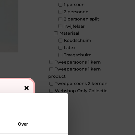
1 persoon
2 personen
2 personen split
Twijfelaar
Materiaal
Koudschuim
Latex
Traagschuim
Tweepersoons 1 kern
Tweepersoons 1 kern
product
Tweepersoons 2 kernen
×
Webshop Only Collectie
Over