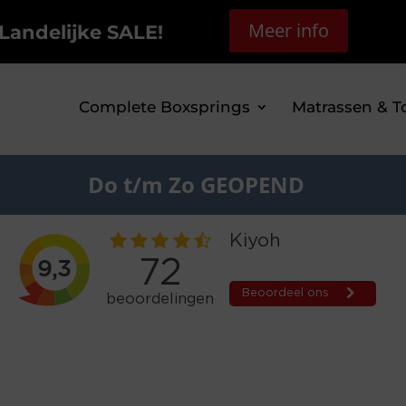
Meer info
Landelijke SALE!
Complete Boxsprings
Matrassen & T
Do t/m Zo GEOPEND