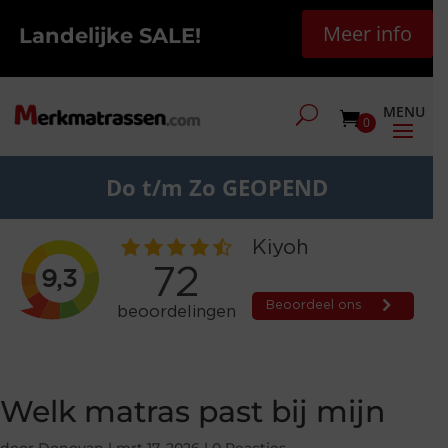
Meer info
Landelijke SALE!
0
Do t/m Zo GEOPEND
Welk matras past bij mijn
door
Donovan
|
mrt 17, 2026
|
0 Reacties