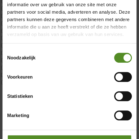
ErkendMatras 1 Pers
informatie over uw gebruik van onze site met onze
ErkendMatras 2 Pers
partners voor social media, adverteren en analyse. Deze
ErkendMatras twijfelaar product
partners kunnen deze gegevens combineren met andere
Matrassen
informatie die u aan ze heeft verstrekt of die ze hebben
Matrastopper 10cm
verzameld op basis van uw gebruik van hun services.
p350 1 Pers
p350 2 Pers
Toestemmingsselectie
p350 twijfelaar
Noodzakelijk
P650 1 pers
Showroom Breda
P650 25cm Tweepersoons een kern aanpasbaar
P650 Twijfelaar
Donderdag 12:00 – 17:00
Voorkeuren
Toppers
Vrijdag 12:00 – 17:00
Maatvoering
Zaterdag 12:00 – 17:00
Statistieken
1 persoon
2 personen
Zondag 12:00 – 17:00
2 personen split
Marketing
Twijfelaar
Materiaal
Koudschuim