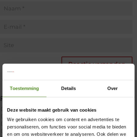
Toestemming
Details
Over
Filter producten
Uncategorized
Deze website maakt gebruik van cookies
2x p650 1pers
We gebruiken cookies om content en advertenties te
Custom
×
personaliseren, om functies voor social media te bieden
CustomBoxspring
en om ons websiteverkeer te analyseren. Ook delen we