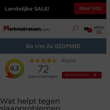
Meer info
Landelijke SALE!
0
Do t/m Zo GEOPEND
Wat helpt tegen
slaapproblemen