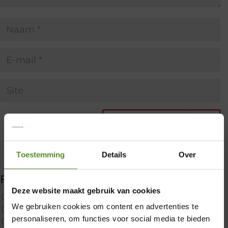
Toestemming
Details
Over
Filter producten
Deze website maakt gebruik van cookies
Uncategorized
We gebruiken cookies om content en advertenties te
2x p650 1pers
×
personaliseren, om functies voor social media te bieden
Custom