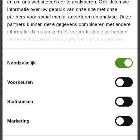
en om ons websiteverkeer te analyseren. Ook delen we
CustomBoxspring
informatie over uw gebruik van onze site met onze
ErkendMatras 1 Pers
partners voor social media, adverteren en analyse. Deze
ErkendMatras 2 Pers
partners kunnen deze gegevens combineren met andere
ErkendMatras twijfelaar product
informatie die u aan ze heeft verstrekt of die ze hebben
Matrassen
verzameld op basis van uw gebruik van hun services.
Matrastopper 10cm
p350 1 Pers
p350 2 Pers
Toestemmingsselectie
p350 twijfelaar
Noodzakelijk
Showroom Breda
P650 1 pers
P650 25cm Tweepersoons een kern aanpasbaar
Donderdag 12:00 – 17:00
Voorkeuren
P650 Twijfelaar
Vrijdag 12:00 – 17:00
Toppers
Maatvoering
Zaterdag 12:00 – 17:00
Statistieken
1 persoon
Zondag 12:00 – 17:00
2 personen
Marketing
2 personen split
Twijfelaar
Materiaal