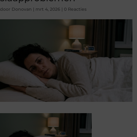
door
Donovan
|
mrt 4, 2026
|
0 Reacties