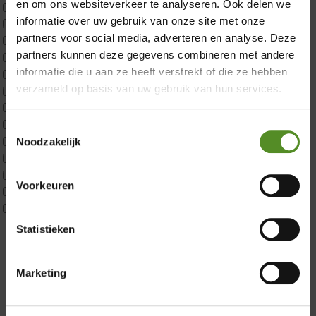
en om ons websiteverkeer te analyseren. Ook delen we
CustomBoxspring
informatie over uw gebruik van onze site met onze
ErkendMatras 1 Pers
partners voor social media, adverteren en analyse. Deze
ErkendMatras 2 Pers
partners kunnen deze gegevens combineren met andere
ErkendMatras twijfelaar product
informatie die u aan ze heeft verstrekt of die ze hebben
Matrassen
verzameld op basis van uw gebruik van hun services.
Matrastopper 10cm
p350 1 Pers
p350 2 Pers
Toestemmingsselectie
p350 twijfelaar
Noodzakelijk
Showroom Breda
P650 1 pers
P650 25cm Tweepersoons een kern aanpasbaar
Donderdag 12:00 – 17:00
Voorkeuren
P650 Twijfelaar
Vrijdag 12:00 – 17:00
Toppers
Maatvoering
Zaterdag 12:00 – 17:00
Statistieken
1 persoon
Zondag 12:00 – 17:00
2 personen
Marketing
2 personen split
Twijfelaar
Materiaal