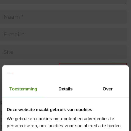
Toestemming
Details
Over
Filter producten
Deze website maakt gebruik van cookies
Uncategorized
We gebruiken cookies om content en advertenties te
2x p650 1pers
×
personaliseren, om functies voor social media te bieden
Custom