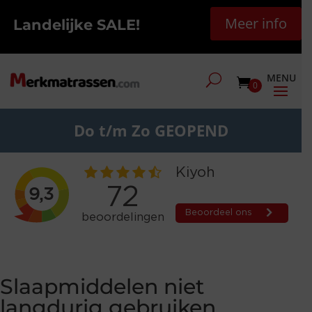
Meer info
Landelijke SALE!
0
Do t/m Zo GEOPEND
Slaapmiddelen niet
langdurig gebruiken