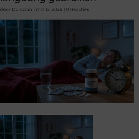
door
Donovan
|
mrt 12, 2026
|
0 Reacties