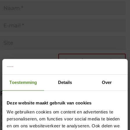
Toestemming
Details
Over
Filter producten
Deze website maakt gebruik van cookies
Uncategorized
2x p650 1pers
We gebruiken cookies om content en advertenties te
×
Custom
personaliseren, om functies voor social media te bieden
CustomBoxspring
en om ons websiteverkeer te analyseren. Ook delen we