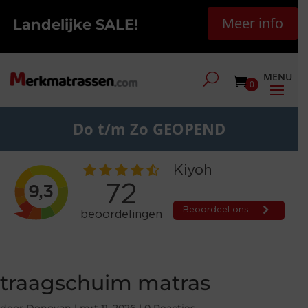
Meer info
Landelijke SALE!
0
Do t/m Zo GEOPEND
traagschuim matras
door
Donovan
|
mrt 11, 2026
|
0 Reacties