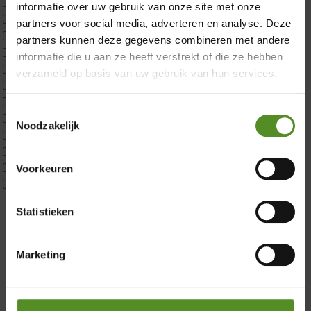
ErkendMatras 1 Pers
informatie over uw gebruik van onze site met onze
ErkendMatras 2 Pers
partners voor social media, adverteren en analyse. Deze
ErkendMatras twijfelaar product
partners kunnen deze gegevens combineren met andere
Matrassen
informatie die u aan ze heeft verstrekt of die ze hebben
Matrastopper 10cm
verzameld op basis van uw gebruik van hun services.
p350 1 Pers
p350 2 Pers
Toestemmingsselectie
p350 twijfelaar
Noodzakelijk
P650 1 pers
Showroom Breda
P650 25cm Tweepersoons een kern aanpasbaar
P650 Twijfelaar
Donderdag 12:00 – 17:00
Voorkeuren
Toppers
Vrijdag 12:00 – 17:00
Maatvoering
Zaterdag 12:00 – 17:00
Statistieken
1 persoon
Zondag 12:00 – 17:00
2 personen
2 personen split
Marketing
Twijfelaar
Materiaal
Koudschuim