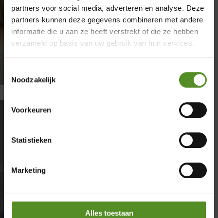
partners voor social media, adverteren en analyse. Deze
×
partners kunnen deze gegevens combineren met andere
informatie die u aan ze heeft verstrekt of die ze hebben
Showroom Breda
verzameld op basis van uw gebruik van hun services.
Donderdag 12:00 – 17:00
Toestemmingsselectie
Vrijdag 12:00 – 17:00
Noodzakelijk
Zaterdag 12:00 – 17:00
Zondag 12:00 – 17:00
Voorkeuren
Statistieken
Matras en topper gifvrij
door
Donovan
|
februari 25, 2026
|
Matrassen
| 0
reacties
Marketing
Gifvrij matras kopen? Kies voor zekerheid en
voorkom een gifstoffen matras Een gifvrij
matras is geen luxe, maar een bewuste keuze
Alles toestaan
voor uw gezondheid. Steeds vaker blijkt