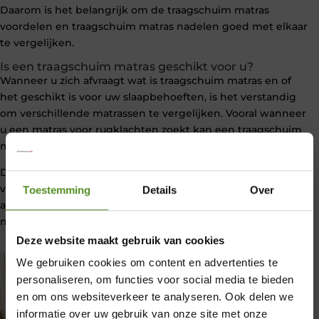
Daarom is het belangrijk om de traagschuim matras
voordelen en traagschuim matras nadelen goed met elkaar
te vergelijken.
Is een traagschuim matras geschikt voor u?
Wanneer u zich afvraagt wat is traagschuim matras en of
het geschikt is voor uw slaapbehoeften, is het verstandig
om verschillende matrassen te vergelijken. Vooral wanneer
u een matras voor rugklachten zoekt kan een traagschuim
matras een goede oplossing zijn.
Door te letten op kwaliteit, ventilatie en ondersteuning
vindt u uiteindelijk een traagschuim matras dat perfect
Toestemming
Details
Over
aansluit bij uw lichaam en zorgt voor een comfortabele
nachtrust.
Deze website maakt gebruik van cookies
We gebruiken cookies om content en advertenties te
personaliseren, om functies voor social media te bieden
en om ons websiteverkeer te analyseren. Ook delen we
informatie over uw gebruik van onze site met onze