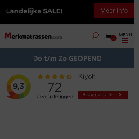
Meer info
Landelijke SALE!
0
Do t/m Zo GEOPEND