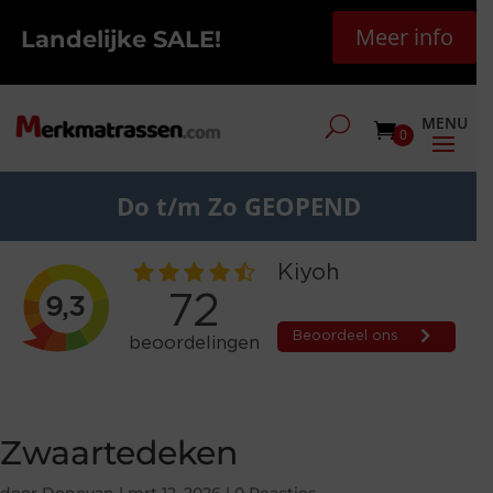
Meer info
Landelijke SALE!
0
Do t/m Zo GEOPEND
Zwaartedeken
door
Donovan
|
mrt 12, 2026
|
0 Reacties