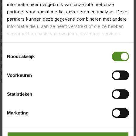
ErkendMatras 1 Pers
informatie over uw gebruik van onze site met onze
ErkendMatras 2 Pers
partners voor social media, adverteren en analyse. Deze
ErkendMatras twijfelaar product
partners kunnen deze gegevens combineren met andere
Matrassen
informatie die u aan ze heeft verstrekt of die ze hebben
Matrastopper 10cm
verzameld op basis van uw gebruik van hun services.
p350 1 Pers
p350 2 Pers
Toestemmingsselectie
p350 twijfelaar
Noodzakelijk
P650 1 pers
Showroom Breda
P650 25cm Tweepersoons een kern aanpasbaar
P650 Twijfelaar
Donderdag 12:00 – 17:00
Voorkeuren
Toppers
Vrijdag 12:00 – 17:00
Maatvoering
Zaterdag 12:00 – 17:00
Statistieken
1 persoon
2 personen
Zondag 12:00 – 17:00
2 personen split
Marketing
Twijfelaar
Materiaal
Koudschuim