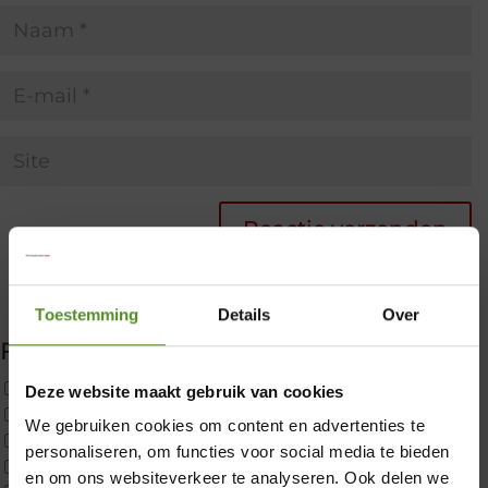
Toestemming
Details
Over
Filter producten
Uncategorized
Deze website maakt gebruik van cookies
2x p650 1pers
We gebruiken cookies om content en advertenties te
Custom
×
personaliseren, om functies voor social media te bieden
CustomBoxspring
en om ons websiteverkeer te analyseren. Ook delen we