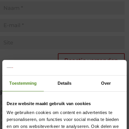
Toestemming
Details
Over
Filter producten
Uncategorized
Deze website maakt gebruik van cookies
2x p650 1pers
We gebruiken cookies om content en advertenties te
Custom
×
personaliseren, om functies voor social media te bieden
CustomBoxspring
en om ons websiteverkeer te analyseren. Ook delen we