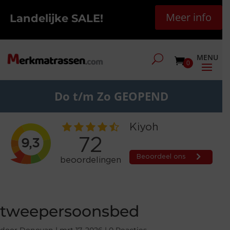
Meer info
Landelijke SALE!
0
Do t/m Zo GEOPEND
tweepersoonsbed
door
Donovan
|
mrt 17, 2026
|
0 Reacties