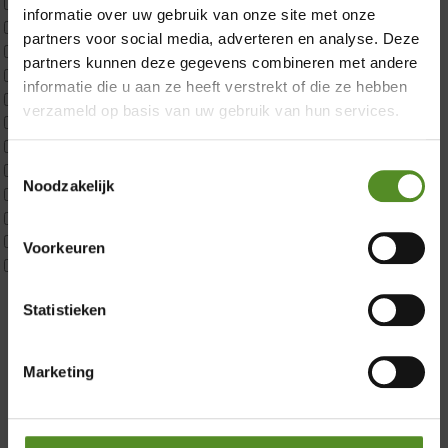
ErkendMatras 1 Pers
informatie over uw gebruik van onze site met onze
ErkendMatras 2 Pers
partners voor social media, adverteren en analyse. Deze
ErkendMatras twijfelaar product
partners kunnen deze gegevens combineren met andere
Matrassen
informatie die u aan ze heeft verstrekt of die ze hebben
Matrastopper 10cm
verzameld op basis van uw gebruik van hun services.
p350 1 Pers
p350 2 Pers
Toestemmingsselectie
p350 twijfelaar
Noodzakelijk
P650 1 pers
Showroom Breda
P650 25cm Tweepersoons een kern aanpasbaar
P650 Twijfelaar
Donderdag 12:00 – 17:00
Voorkeuren
Toppers
Vrijdag 12:00 – 17:00
Maatvoering
Zaterdag 12:00 – 17:00
Statistieken
1 persoon
2 personen
Zondag 12:00 – 17:00
2 personen split
Marketing
Twijfelaar
Materiaal
Koudschuim