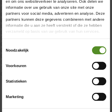
en om ons websiteverkeer te analyseren. Ook delen we
CustomBoxspring
informatie over uw gebruik van onze site met onze
ErkendMatras 1 Pers
partners voor social media, adverteren en analyse. Deze
ErkendMatras 2 Pers
partners kunnen deze gegevens combineren met andere
ErkendMatras twijfelaar product
informatie die u aan ze heeft verstrekt of die ze hebben
Matrassen
verzameld op basis van uw gebruik van hun services.
Matrastopper 10cm
p350 1 Pers
p350 2 Pers
Toestemmingsselectie
p350 twijfelaar
Noodzakelijk
Showroom Breda
P650 1 pers
P650 25cm Tweepersoons een kern aanpasbaar
Donderdag 12:00 – 17:00
Voorkeuren
P650 Twijfelaar
Vrijdag 12:00 – 17:00
Toppers
Maatvoering
Zaterdag 12:00 – 17:00
Statistieken
1 persoon
Zondag 12:00 – 17:00
2 personen
Marketing
2 personen split
Twijfelaar
Materiaal