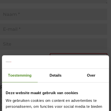
Toestemming
Details
Over
Filter producten
Deze website maakt gebruik van cookies
Uncategorized
We gebruiken cookies om content en advertenties te
2x p650 1pers
×
personaliseren, om functies voor social media te bieden
Custom