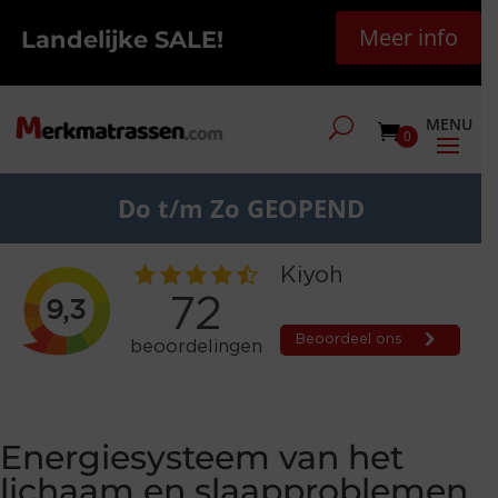
Meer info
Landelijke SALE!
0
Do t/m Zo GEOPEND
Energiesysteem van het
lichaam en slaapproblemen