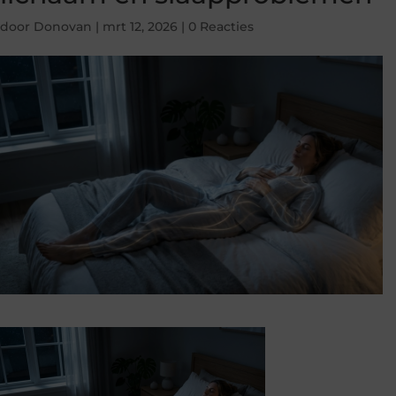
door
Donovan
|
mrt 12, 2026
|
0 Reacties