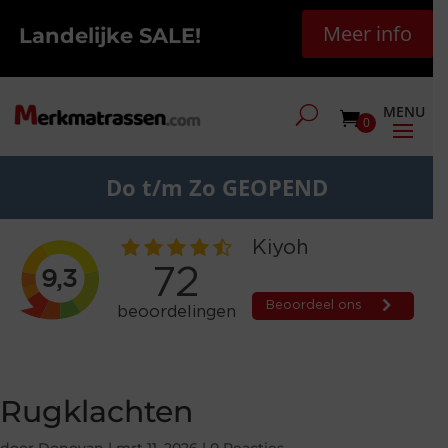
Meer info
Landelijke SALE!
0
Do t/m Zo GEOPEND
Rugklachten
door
Donovan
|
mrt 11, 2026
|
0 Reacties