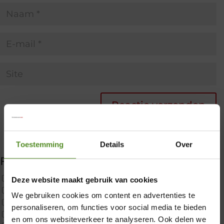
Toestemming
Details
Over
Filter producten
Uncategorized
Deze website maakt gebruik van cookies
2x p650 1pers
We gebruiken cookies om content en advertenties te
Custom
×
personaliseren, om functies voor social media te bieden
CustomBoxspring
en om ons websiteverkeer te analyseren. Ook delen we