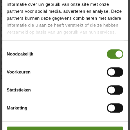
ErkendMatras 1 Pers
informatie over uw gebruik van onze site met onze
ErkendMatras 2 Pers
partners voor social media, adverteren en analyse. Deze
ErkendMatras twijfelaar product
partners kunnen deze gegevens combineren met andere
Matrassen
informatie die u aan ze heeft verstrekt of die ze hebben
Matrastopper 10cm
verzameld op basis van uw gebruik van hun services.
p350 1 Pers
p350 2 Pers
Toestemmingsselectie
p350 twijfelaar
Noodzakelijk
P650 1 pers
Showroom Breda
P650 25cm Tweepersoons een kern aanpasbaar
P650 Twijfelaar
Donderdag 12:00 – 17:00
Voorkeuren
Toppers
Vrijdag 12:00 – 17:00
Maatvoering
Zaterdag 12:00 – 17:00
Statistieken
1 persoon
2 personen
Zondag 12:00 – 17:00
2 personen split
Marketing
Twijfelaar
Materiaal
Koudschuim