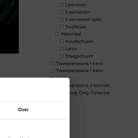
1 persoon
2 personen
2 personen split
Twijfelaar
Materiaal
Koudschuim
Latex
Traagschuim
Tweepersoons 1 kern
Tweepersoons 1 kern
product
Tweepersoons 2 kernen
×
Webshop Only Collectie
Over