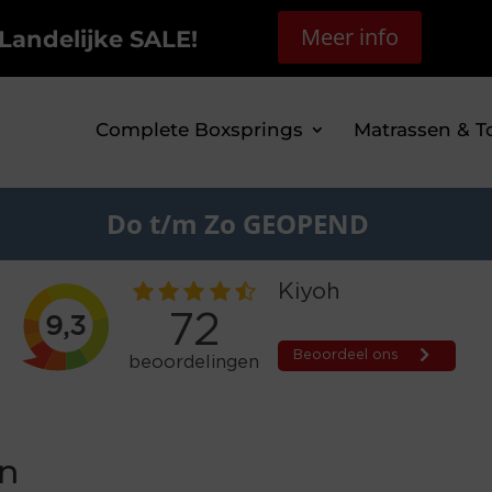
Meer info
Landelijke SALE!
Complete Boxsprings
Matrassen & T
Do t/m Zo GEOPEND
en