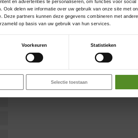
ent en advertenties te personaliseren, om functies voor social
. Ook delen we informatie over uw gebruik van onze site met on
e. Deze partners kunnen deze gegevens combineren met andere i
Showroom Breda
erzameld op basis van uw gebruik van hun services.
en zijn gemarkeerd met
*
Donderdag 12:00 – 17:00
Voorkeuren
Statistieken
Vrijdag 12:00 – 17:00
Zaterdag 12:00 – 17:00
Zondag 12:00 – 17:00
Selectie toestaan