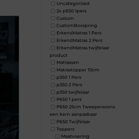
Uncategorized
2x p650 1pers
Custom
CustomBoxspring
ErkendMatras 1 Pers
ErkendMatras 2 Pers
ErkendMatras twijfelaar
product
Matrassen
Matrastopper 10cm
p350 1 Pers
p350 2 Pers
p350 twijfelaar
P650 1 pers
P650 25cm Tweepersoons
een kern aanpasbaar
P650 Twijfelaar
Toppers
Maatvoering