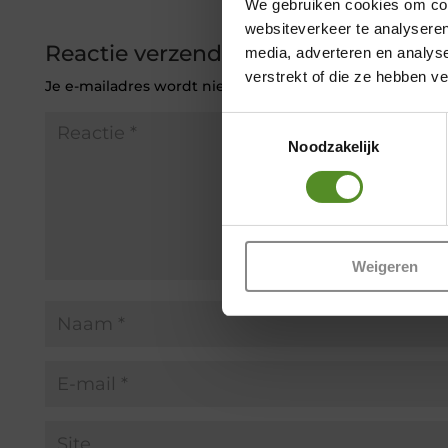
We gebruiken cookies om cont
websiteverkeer te analyseren
Reactie verzenden
media, adverteren en analys
verstrekt of die ze hebben v
Je e-mailadres wordt niet gepubliceerd.
Vereiste veld
Toestemmingsselectie
Noodzakelijk
Weigeren