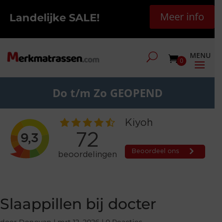
Meer info
Landelijke SALE!
0
Do t/m Zo GEOPEND
Slaappillen bij docter
door
Donovan
|
mrt 12, 2026
|
0 Reacties