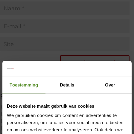
Toestemming
Details
Over
Filter producten
Deze website maakt gebruik van cookies
Uncategorized
2x p650 1pers
We gebruiken cookies om content en advertenties te
×
Custom
personaliseren, om functies voor social media te bieden
CustomBoxspring
en om ons websiteverkeer te analyseren. Ook delen we