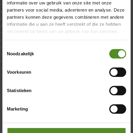
ErkendMatras 1 Pers
informatie over uw gebruik van onze site met onze
ErkendMatras 2 Pers
partners voor social media, adverteren en analyse. Deze
ErkendMatras twijfelaar product
partners kunnen deze gegevens combineren met andere
Matrassen
informatie die u aan ze heeft verstrekt of die ze hebben
Matrastopper 10cm
verzameld op basis van uw gebruik van hun services.
p350 1 Pers
p350 2 Pers
Toestemmingsselectie
p350 twijfelaar
Noodzakelijk
P650 1 pers
Showroom Breda
P650 25cm Tweepersoons een kern aanpasbaar
P650 Twijfelaar
Donderdag 12:00 – 17:00
Voorkeuren
Toppers
Vrijdag 12:00 – 17:00
Maatvoering
Zaterdag 12:00 – 17:00
Statistieken
1 persoon
Zondag 12:00 – 17:00
2 personen
2 personen split
Marketing
Twijfelaar
Materiaal
Koudschuim