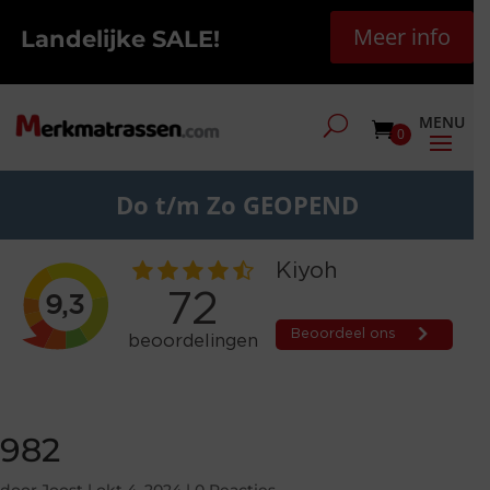
Meer info
Landelijke SALE!
0
Do t/m Zo GEOPEND
982
door
Joost
|
okt 4, 2024
|
0 Reacties