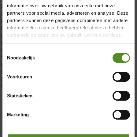
informatie over uw gebruik van onze site met onze
ErkendMatras 1 Pers
partners voor social media, adverteren en analyse. Deze
ErkendMatras 2 Pers
partners kunnen deze gegevens combineren met andere
ErkendMatras twijfelaar product
informatie die u aan ze heeft verstrekt of die ze hebben
Matrassen
verzameld op basis van uw gebruik van hun services.
Matrastopper 10cm
p350 1 Pers
p350 2 Pers
Toestemmingsselectie
p350 twijfelaar
Noodzakelijk
P650 1 pers
Showroom Breda
P650 25cm Tweepersoons een kern aanpasbaar
Voorkeuren
P650 Twijfelaar
Donderdag 12:00 – 17:00
Toppers
Vrijdag 12:00 – 17:00
Maatvoering
Statistieken
Zaterdag 12:00 – 17:00
1 persoon
Zondag 12:00 – 17:00
2 personen
Marketing
2 personen split
Twijfelaar
Materiaal