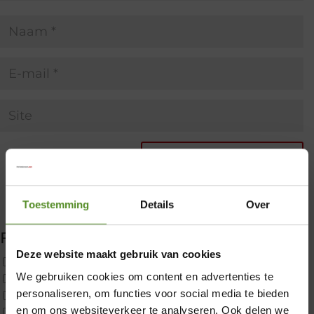
Toestemming
Details
Over
Filter producten
Deze website maakt gebruik van cookies
Uncategorized
We gebruiken cookies om content en advertenties te
2x p650 1pers
×
personaliseren, om functies voor social media te bieden
Custom
en om ons websiteverkeer te analyseren. Ook delen we
CustomBoxspring