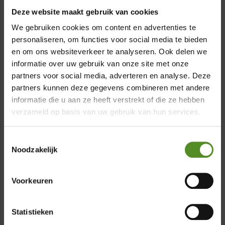
gedeelte van de rug. De tonvormige pocketveren
Deze website maakt gebruik van cookies
zijn individueel verpakt en thermisch gehard voor
de meest optimale ondersteuning. De matrassen
We gebruiken cookies om content en advertenties te
zijn voorzien van een elastische, hygiënisch en
personaliseren, om functies voor social media te bieden
volledig anti-allergische stretch tijk met Sensity
en om ons websiteverkeer te analyseren. Ook delen we
beschermlaag. Dit levert extra comfort en een
informatie over uw gebruik van onze site met onze
uitmuntend goede ventilatie op. De complete
partners voor social media, adverteren en analyse. Deze
matrastijk is volledig afneembaar en wasbaar.
×
partners kunnen deze gegevens combineren met andere
Topmatras Excite HR koudschuim
informatie die u aan ze heeft verstrekt of die ze hebben
Showroom Breda
verzameld op basis van uw gebruik van hun services.
Koudschuim matrastopper Excite HR koudschuim
zorgt voor een uitmuntend goede nachtrust. Dit
Donderdag 12:00 – 17:00
topmatras heeft een opencelstructuur waardoor
Toestemmingsselectie
Vrijdag 12:00 – 17:00
het topmatras uitstekend geventileerd wordt en
Noodzakelijk
een goede vochtregulatie heeft. Hierdoor blijft het
Zaterdag 12:00 – 17:00
topmatras ook koel in de zomer terwijl het in de
Zondag 12:00 – 17:00
Voorkeuren
koude winternachten juist weer warm aanvoelt.
Deze koudschuim HR toppers zijn gemaakt van de
beste kwaliteit HR koudschuim zodat uw lichaam
Statistieken
optimaal ondersteund wordt. De tijk is anti-