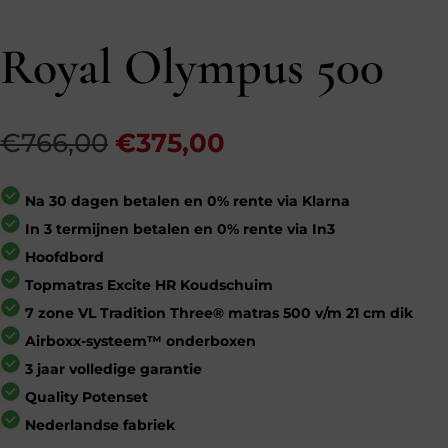
Royal Olympus 500
Oorspronkelijke
Huidige
€
766,00
€
375,00
prijs
prijs
was:
is:
Na 30 dagen betalen en 0% rente via Klarna
€766,00.
€375,00.
In 3 termijnen betalen en 0% rente via In3
Hoofdbord
Topmatras Excite HR Koudschuim
7 zone VL Tradition Three® matras 500 v/m 21 cm dik
Airboxx-systeem™ onderboxen
3 jaar volledige garantie
Quality Potenset
Nederlandse fabriek