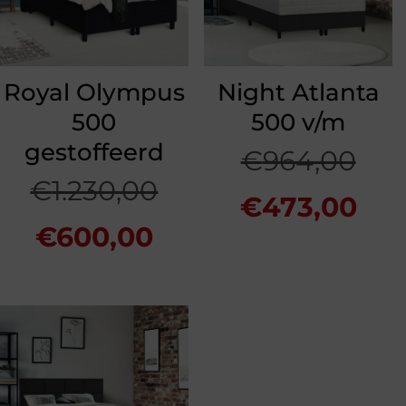
Royal Olympus
Night Atlanta
500
500 v/m
gestoffeerd
Oor
€
964,00
Oorspronkelijke
€
1.230,00
prij
Hui
€
473,00
Huidige
prijs
€
600,00
was
prij
prijs
was:
€96
is:
is:
€1.230,00.
€47
€600,00.