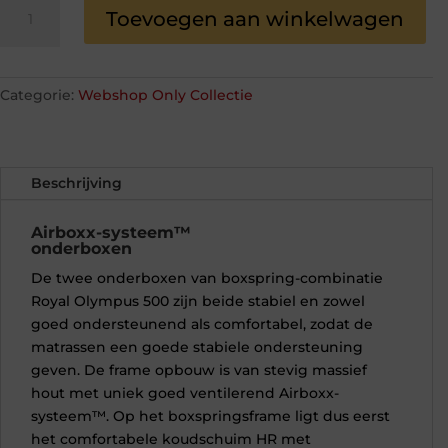
Royal
Toevoegen aan winkelwagen
Olympus
500
aantal
Categorie:
Webshop Only Collectie
Beschrijving
Airboxx-systeem™
onderboxen
De twee onderboxen van boxspring-combinatie
Royal Olympus 500
zijn beide stabiel en zowel
goed ondersteunend als comfortabel, zodat de
matrassen een goede stabiele ondersteuning
geven. De frame opbouw is van stevig massief
hout met uniek goed ventilerend Airboxx-
systeem™. Op het boxspringsframe ligt dus eerst
het comfortabele koudschuim HR met