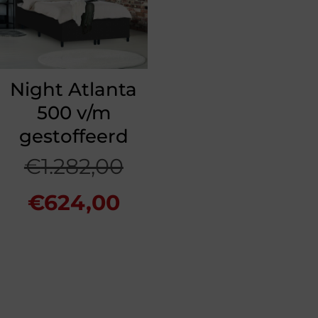
Night Atlanta
500 v/m
gestoffeerd
Oorspronkelijke
€
1.282,00
Huidige
prijs
€
624,00
prijs
was:
is:
€1.282,00.
€624,00.