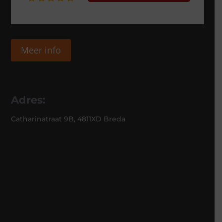
Meer info
Adres:
Catharinatraat 9B, 4811XD Breda