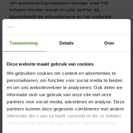
v/m pocketveringmatrassen steviger waar het
lichaam minder weegt en juist zachter bij
bijvoorbeeld de schouderzone en het onderste
gedeelte van de rug. De tonvormige pocketveren
zijn individueel verpakt en thermisch gehard voor
de meest optimale ondersteuning. De matrassen
Toestemming
Details
Over
zijn voorzien van een elastische, hygiënisch en
volledig anti-allergische stretch tijk met Sensity
beschermlaag. Dit levert extra comfort en een
Deze website maakt gebruik van cookies
uitmuntend goede ventilatie op. De complete
matrastijk is volledig afneembaar en wasbaar.
We gebruiken cookies om content en advertenties te
personaliseren, om functies voor social media te bieden
Topmatras Excite HR koudschuim
en om ons websiteverkeer te analyseren. Ook delen we
Koudschuim matrastopper Excite HR koudschuim
informatie over uw gebruik van onze site met onze
zorgt voor een uitmuntend goede nachtrust. Dit
partners voor social media, adverteren en analyse. Deze
topmatras heeft een opencelstructuur waardoor
×
partners kunnen deze gegevens combineren met andere
het topmatras uitstekend geventileerd wordt en
informatie die u aan ze heeft verstrekt of die ze hebben
een goede vochtregulatie heeft. Hierdoor blijft het
Showroom Breda
verzameld op basis van uw gebruik van hun services.
topmatras ook koel in de zomer terwijl het in de
koude winternachten juist weer warm aanvoelt.