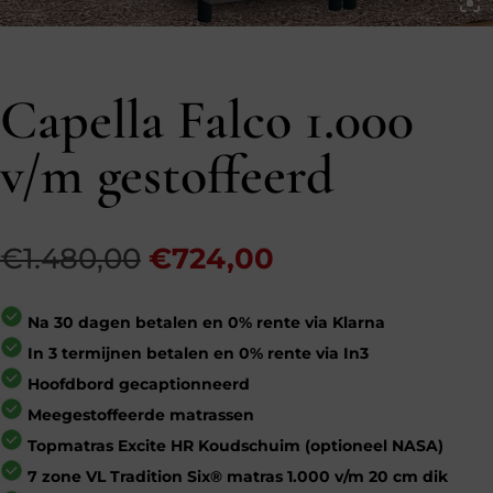
Capella Falco 1.000
v/m gestoffeerd
Oorspronkelijke
Huidige
€
1.480,00
€
724,00
prijs
prijs
was:
is:
Na 30 dagen betalen en 0% rente via Klarna
€1.480,00.
€724,00.
In 3 termijnen betalen en 0% rente via In3
Hoofdbord gecaptionneerd
Meegestoffeerde matrassen
Topmatras Excite HR Koudschuim (optioneel NASA)
7 zone VL Tradition Six® matras 1.000 v/m 20 cm dik