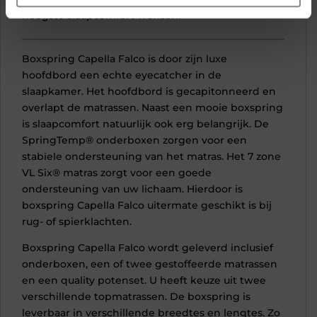
hoogste slaapcomfort wensen.
Boxspring Capella Falco is door zijn luxe
hoofdbord een echte eyecatcher in de
slaapkamer. Het hoofdbord is gecapitonneerd en
overlapt de matrassen. Naast een mooie boxspring
is slaapcomfort natuurlijk ook erg belangrijk. De
SpringTemp® onderboxen zorgen voor een
stabiele ondersteuning van het matras. Het 7 zone
VL Six® matras zorgt voor een goede
ondersteuning van uw lichaam. Hierdoor is
boxspring Capella Falco uitermate geschikt is bij
rug- of spierklachten.
Boxspring Capella Falco wordt geleverd inclusief
onderboxen, een of twee gestoffeerde matrassen
en een quality potenset. U heeft keuze uit twee
verschillende topmatrassen. De boxspring is
leverbaar in verschillende breedtes en lengtes. Zo