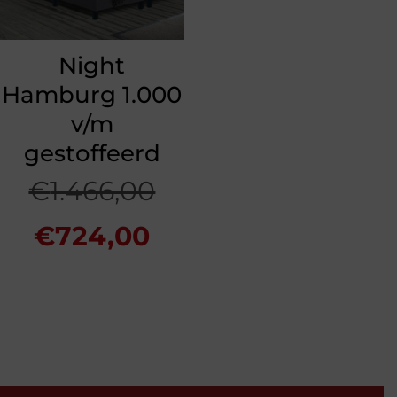
Night
Hamburg 1.000
v/m
gestoffeerd
Oorspronkelijke
€
1.466,00
Huidige
prijs
€
724,00
prijs
was:
is:
€1.466,00.
€724,00.