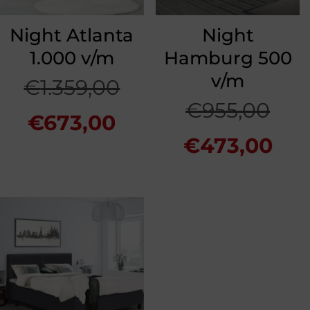
Night Atlanta
Night
1.000 v/m
Hamburg 500
v/m
Oorspronkelijke
€
1.359,00
Oor
€
955,00
Huidige
prijs
€
673,00
prij
Hui
€
473,00
prijs
was:
was
prij
is:
€1.359,00.
€95
is:
€673,00.
€47