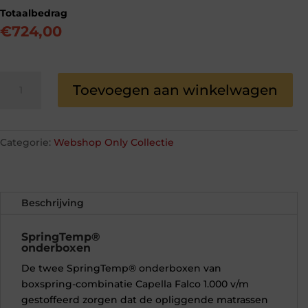
Totaalbedrag
€
724,00
Capella
Toevoegen aan winkelwagen
Falco
1.000
v/m
gestoffeerd
Categorie:
Webshop Only Collectie
aantal
Beschrijving
SpringTemp®
onderboxen
De twee SpringTemp® onderboxen van
boxspring-combinatie Capella Falco 1.000 v/m
gestoffeerd
zorgen dat de opliggende matrassen