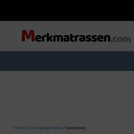
Home
/
Uncategorized
/ qwweeq