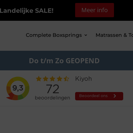
Meer info
Landelijke SALE!
Complete Boxsprings
Matrassen & T
Do t/m Zo GEOPEND