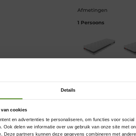
Afmetingen
1 Persoons
70 x 190
80 x
Oorspronkelijke
Huidige
Oorspro
Huidig
€
495,00
€
519,00
€
269,00
€
279,0
prijs
prijs
prijs
prijs
Details
was:
is:
was:
is:
€495,00.
€269,00.
€519,00
€279,00
 van cookies
Showroom Breda
ent en advertenties te personaliseren, om functies voor social
Donderdag 12:00 – 17:00
70 x 200
80 x
. Ook delen we informatie over uw gebruik van onze site met on
Oorspronkelijke
Huidige
Oorspro
Huidig
e. Deze partners kunnen deze gegevens combineren met andere i
€
519,00
€
529,00