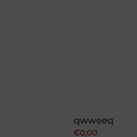
qwweeq
€
0,00