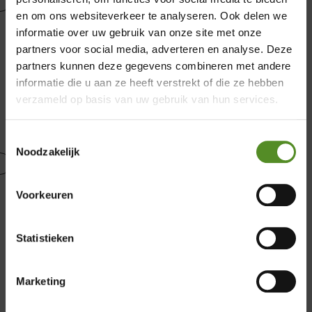
Ademende Ultraclimasleep tijk
en om ons websiteverkeer te analyseren. Ook delen we
informatie over uw gebruik van onze site met onze
Met de
Ultraclimasleep
tijk kiest u voor ultiem
partners voor social media, adverteren en analyse. Deze
slaapcomfort: zijdezacht, uitstekend ventilerend en
partners kunnen deze gegevens combineren met andere
×
geschikt voor elk seizoen. U haalt de tijk er
informatie die u aan ze heeft verstrekt of die ze hebben
moeiteloos af en stopt hem in de wasmachine. Zo
verzameld op basis van uw gebruik van hun services.
Showroom Breda
slaapt u niet alleen lekker, maar ook fris en
hygiënisch.
Zaterdag: 12:00 – 17:00
Toestemmingsselectie
Noodzakelijk
Zondag: 12:00 – 17:00
Innovatief Hypersupport
Doordeweeks op afspraak
Voorkeuren
Soft – medium & Medium – hard
Door de open celstructuur bieden de
Hypersupport-
Statistieken
lagen
optimale ventilatie én
een
maximaal
ondersteunende werking op uw
Marketing
lichaam. Europees geproduceerd, getest volgens
hoge standaarden en gecertificeerd met
Oeko-