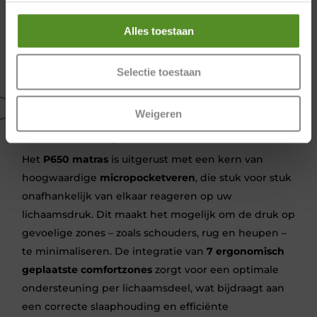
Tex
en
CertiPUR
.
Alles toestaan
U ligt altijd goed met het
P650 matras
. De
ademende
Hypersupport
-laag met keuzes tussen
Selectie toestaan
hardheden
medium/hard
of
medium/soft
.
Weigeren
Micropocketvering met optimale
ondersteuning
Het
P650 matras
is uitgerust met een kern van
hoogwaardige
micropocketveren
, die stuk voor stuk
onafhankelijk van elkaar reageren op uw
lichaamsdruk. Dit maakt het mogelijk om de druk op
gevoelige zones – zoals schouders, rug en heupen –
te minimaliseren. De integratie van
7 ergonomisch
geplaatste comfortzones
zorgt voor een optimale
ondersteuning per lichaamsdeel, wat bijdraagt aan
een correcte slaaphouding en efficiënte