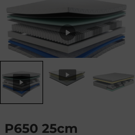
P
P
l
l
a
a
y
y
P650 25cm