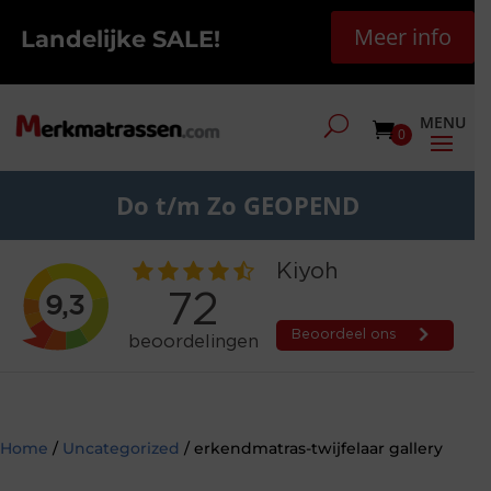
Meer info
Landelijke SALE!
0
Do t/m Zo GEOPEND
Home
/
Uncategorized
/ erkendmatras-twijfelaar gallery