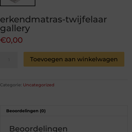
erkendmatras-twijfelaar
gallery
€
0,00
erkendmatras-
Toevoegen aan winkelwagen
twijfelaar
gallery
aantal
Categorie:
Uncategorized
Beoordelingen (0)
Beoordelingen