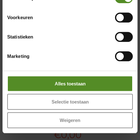
Zaterdag 12:00 – 17:00
Zondag 12:00 – 17:00
Voorkeuren
Statistieken
Marketing
Alles toestaan
Selectie toestaan
P650 1 per Gallery
Weigeren
€
0,00