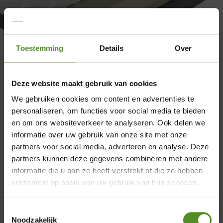
Toestemming
Details
Over
Deze website maakt gebruik van cookies
We gebruiken cookies om content en advertenties te
Twijfelaar Toppers Gallery
personaliseren, om functies voor social media te bieden
en om ons websiteverkeer te analyseren. Ook delen we
€
0,00
informatie over uw gebruik van onze site met onze
partners voor social media, adverteren en analyse. Deze
×
partners kunnen deze gegevens combineren met andere
informatie die u aan ze heeft verstrekt of die ze hebben
Showroom Breda
verzameld op basis van uw gebruik van hun services.
Donderdag 12:00 – 17:00
Toestemmingsselectie
Vrijdag 12:00 – 17:00
Noodzakelijk