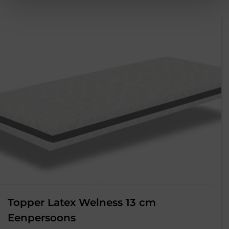
prijs
prijs
was:
is:
€398,00.
€119,00
Topper Latex Welness 13 cm
Eenpersoons