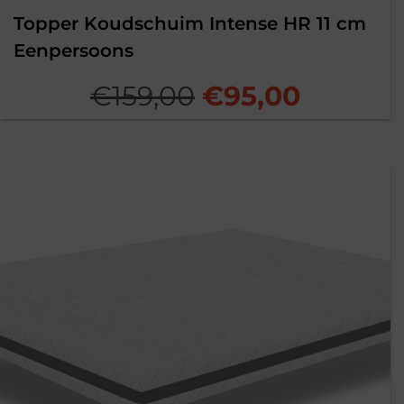
Topper Koudschuim Intense HR 11 cm
Eenpersoons
Oorspronkelijk
Huidig
€
159,00
€
95,00
prijs
prijs
was:
is:
€159,00.
€95,00.