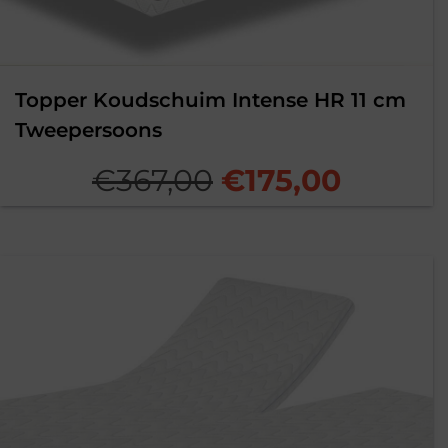
Topper Koudschuim Intense HR 11 cm
Tweepersoons
Oorspronkelijk
Huidig
€
367,00
€
175,00
prijs
prijs
was:
is:
€367,00.
€175,00