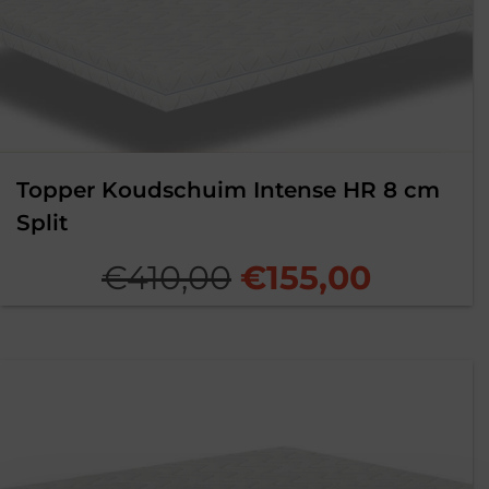
Topper Koudschuim Intense HR 8 cm
Split
Oorspronkelijk
Huidig
€
410,00
€
155,00
prijs
prijs
was:
is:
€410,00.
€155,00