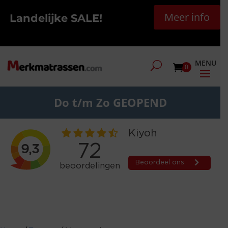
Meer info
Landelijke SALE!
0
Do t/m Zo GEOPEND