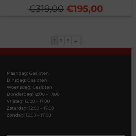
Oorspronkelijk
Huidig
€
319,00
€
195,00
prijs
prijs
was:
is:
1
2
3
→
€319,00.
€195,00
Maandag: Gesloten
Dinsdag: Gesloten
Woensdag: Gesloten
Donderdag: 12:00 – 17:00
Vrijdag: 12:00 – 17:00
Zaterdag: 12:00 – 17:00
Zondag: 12:00 – 17:00