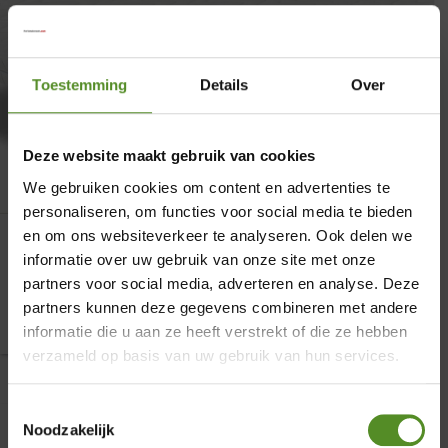
Toestemming
Details
Over
Deze website maakt gebruik van cookies
We gebruiken cookies om content en advertenties te
personaliseren, om functies voor social media te bieden
en om ons websiteverkeer te analyseren. Ook delen we
Topper Koudschuim Intense HR 8 cm
informatie over uw gebruik van onze site met onze
Tweepersoons
partners voor social media, adverteren en analyse. Deze
×
partners kunnen deze gegevens combineren met andere
Oorspronkelijk
Huidig
€
318,00
€
135,00
informatie die u aan ze heeft verstrekt of die ze hebben
Showroom Breda
verzameld op basis van uw gebruik van hun services.
prijs
prijs
Donderdag 12:00 – 17:00
Toestemmingsselectie
was:
is:
Vrijdag 12:00 – 17:00
Noodzakelijk