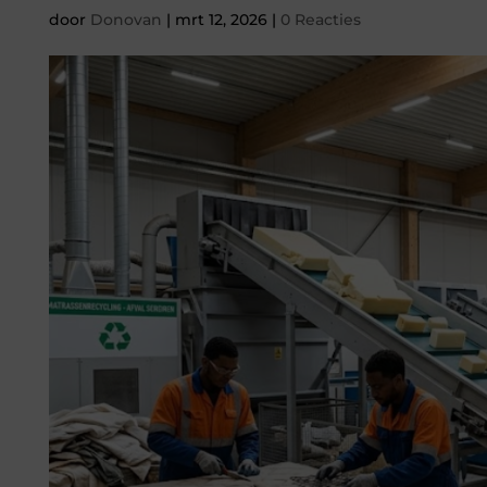
door
Donovan
|
mrt 12, 2026
|
0 Reacties