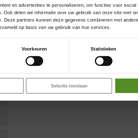
ent en advertenties te personaliseren, om functies voor social
. Ook delen we informatie over uw gebruik van onze site met on
e. Deze partners kunnen deze gegevens combineren met andere i
Showroom Breda
en zijn gemarkeerd met
*
erzameld op basis van uw gebruik van hun services.
Donderdag 12:00 – 17:00
Voorkeuren
Statistieken
Vrijdag 12:00 – 17:00
Zaterdag 12:00 – 17:00
Zondag 12:00 – 17:00
Selectie toestaan