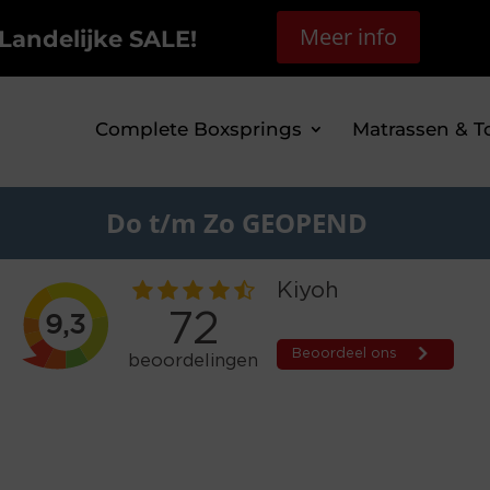
Meer info
Landelijke SALE!
Complete Boxsprings
Matrassen & T
Do t/m Zo GEOPEND