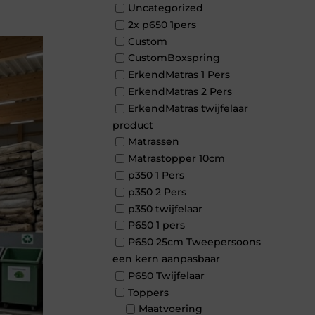
Uncategorized
2x p650 1pers
Custom
CustomBoxspring
ErkendMatras 1 Pers
ErkendMatras 2 Pers
ErkendMatras twijfelaar
product
Matrassen
Matrastopper 10cm
p350 1 Pers
p350 2 Pers
p350 twijfelaar
P650 1 pers
P650 25cm Tweepersoons
een kern aanpasbaar
P650 Twijfelaar
Toppers
Maatvoering