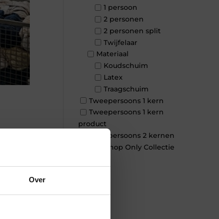
1 persoon
2 personen
2 personen split
Twijfelaar
Materiaal
Koudschuim
Latex
Traagschuim
Tweepersoons 1 kern
Tweepersoons 1 kern
product
Tweepersoons 2 kernen
×
Webshop Only Collectie
Over